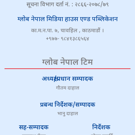
सूचना विभाग दर्ता नं. : २८६६-२०७८/७९
ग्लोब नेपाल मिडिया हाउस एण्ड पब्लिकेशन
का.म.न.पा. ७, चावहिल , काठमाडौं ।
+९७७- ९८४१३८६५६४
ग्लोब नेपाल टिम
अध्यक्ष/प्रधान सम्पादक
गौतम दाहाल
प्रबन्ध निर्देशक/सम्पादक
भानु दाहाल
सह-सम्पादक
निर्देशक