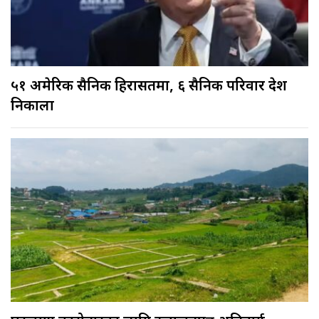
५१ अमेरिकी सैनिक हिरासतमा, ६ सैनिक परिवार देश
निकाला