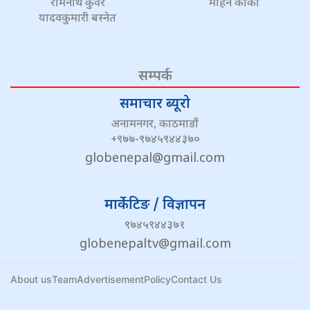
रामनाथ कुँवर
मोहन कार्की
यादवकुमारी बस्नेत
सम्पर्क
समाचार ब्यूरो
अनामनगर, काठमाडौं
+९७७-९७४५९४४३७०
globenepal@gmail.com
मार्केटिङ / विज्ञापन
९७४५९४४३७१
globenepaltv@gmail.com
About us
Team
Advertisement
Policy
Contact Us