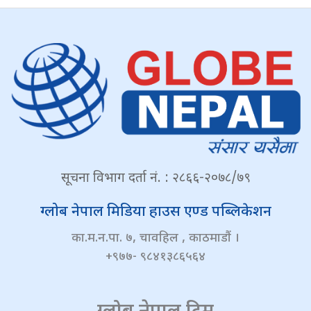
सूचना विभाग दर्ता नं. : २८६६-२०७८/७९
ग्लोब नेपाल मिडिया हाउस एण्ड पब्लिकेशन
का.म.न.पा. ७, चावहिल , काठमाडौं ।
+९७७- ९८४१३८६५६४