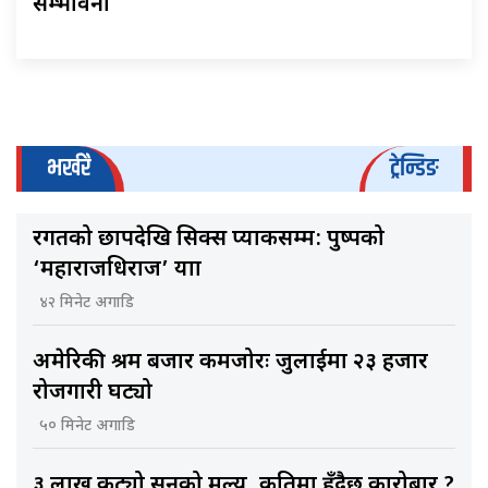
सम्भावना
भर्खरै
ट्रेन्डिङ
रगतको छापदेखि सिक्स प्याकसम्म: पुष्पको
‘महाराजधिराज’ यात्रा
४२ मिनेट अगाडि
अमेरिकी श्रम बजार कमजोरः जुलाईमा २३ हजार
रोजगारी घट्यो
५० मिनेट अगाडि
३ लाख कट्यो सुनको मूल्य, कतिमा हुँदैछ कारोबार ?