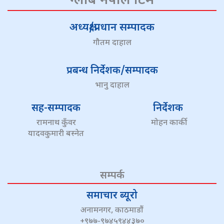
ग्लोब नेपाल टिम
अध्यक्ष/प्रधान सम्पादक
गौतम दाहाल
प्रबन्ध निर्देशक/सम्पादक
भानु दाहाल
सह-सम्पादक
निर्देशक
रामनाथ कुँवर
मोहन कार्की
यादवकुमारी बस्नेत
सम्पर्क
समाचार ब्यूरो
अनामनगर, काठमाडौं
+९७७-९७४५९४४३७०