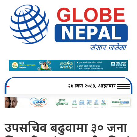
२४ श्रावण २०८३, आइतबार
उपसचिव बढुवामा ३० जना