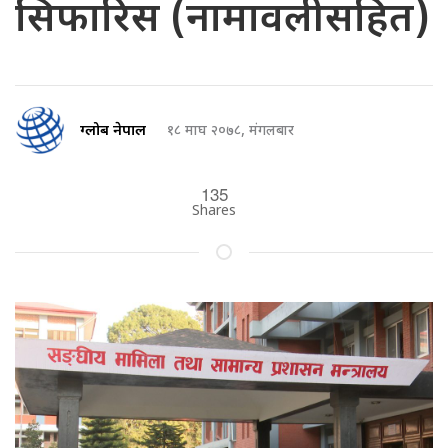
सिफारिस (नामावलीसहित)
ग्लोब नेपाल
१८ माघ २०७८, मंगलबार
135
Shares