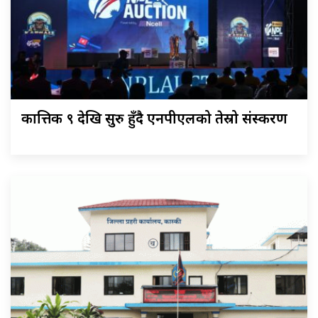
कात्तिक ९ देखि सुरु हुँदै एनपीएलको तेस्रो संस्करण