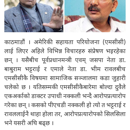
काठमाडौं । अमेरिकी सहायता परियोजना (एमसीसी)
लाई लिएर अहिले विभिन्न विचारहरु संप्रेषण भइरहेका
छन् । यसैबीच पूर्वप्रधानमन्त्री एवम् जसपा नेता डा.
बाबुराम भट्टराई र एमाले नेता डा. भीम रावलबीच
एमसीसीकै विषयमा सामाजिक सञ्जालमा कडा जुहारी
चलेको छ । यतिसम्मकी एमसीसीकैबारेमा बाेल्दा दुवैले
एकअर्काकाे डाक्टर उपाधी नक्कली भन्दै आराेपप्रत्याराेप
गरेका छन् । कसको पीएचडी नक्कली हाे त्याे त भट्टराई र
रावललाईनै थाहा हाेला तर, आराेपप्रत्याराेपकाे सिलसिला
भने यसरी अघि बढ्छ ।