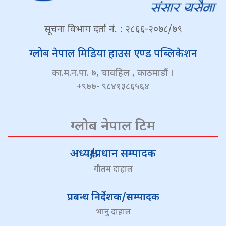
सूचना विभाग दर्ता नं. : २८६६-२०७८/७९
ग्लोब नेपाल मिडिया हाउस एण्ड पब्लिकेशन
का.म.न.पा. ७, चावहिल , काठमाडौं ।
+९७७- ९८४१३८६५६४
ग्लोब नेपाल टिम
अध्यक्ष/प्रधान सम्पादक
गौतम दाहाल
प्रबन्ध निर्देशक/सम्पादक
भानु दाहाल