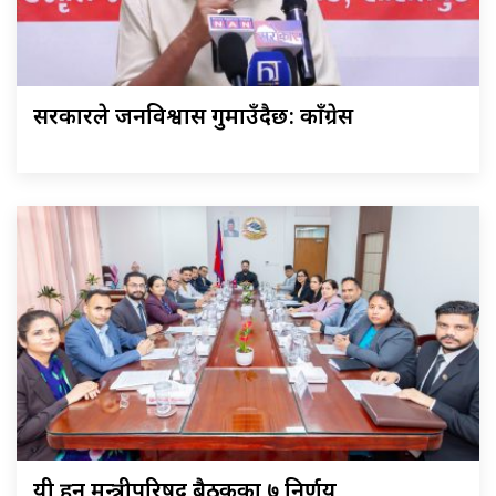
सरकारले जनविश्वास गुमाउँदैछ: काँग्रेस
यी हुन् मन्त्रीपरिषद् बैठकका ७ निर्णय