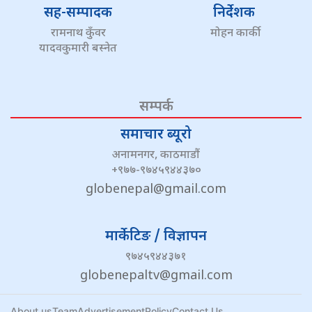
सह-सम्पादक
निर्देशक
रामनाथ कुँवर
मोहन कार्की
यादवकुमारी बस्नेत
सम्पर्क
समाचार ब्यूरो
अनामनगर, काठमाडौं
+९७७-९७४५९४४३७०
globenepal@gmail.com
मार्केटिङ / विज्ञापन
९७४५९४४३७१
globenepaltv@gmail.com
About us
Team
Advertisement
Policy
Contact Us