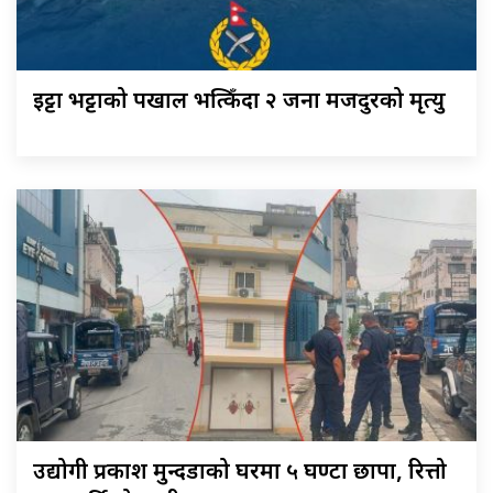
इट्टा भट्टाको पर्खाल भत्किँदा २ जना मजदुरको मृत्यु
उद्योगी प्रकाश मुन्दडाको घरमा ५ घण्टा छापा, रित्तो