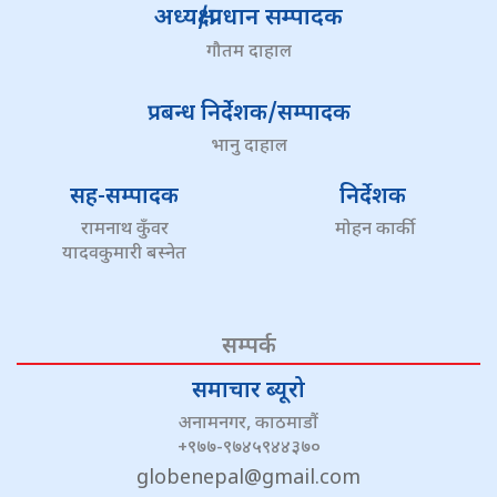
अध्यक्ष/प्रधान सम्पादक
गौतम दाहाल
प्रबन्ध निर्देशक/सम्पादक
भानु दाहाल
सह-सम्पादक
निर्देशक
रामनाथ कुँवर
मोहन कार्की
यादवकुमारी बस्नेत
सम्पर्क
समाचार ब्यूरो
अनामनगर, काठमाडौं
+९७७-९७४५९४४३७०
globenepal@gmail.com