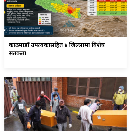
काठमाडौं उपत्यकासहित ४ जिल्लामा विशेष
सतर्कता