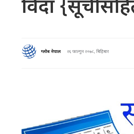
विदा {सूचीसहि
ग्लोब नेपाल
२६ फाल्गुन २०७८, बिहिबार