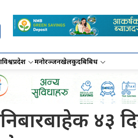
ा
विश्व
प्रदेश
मनोरञ्जन
खेलकुद
बिबिध
शनिबारबाहेक ४३ द