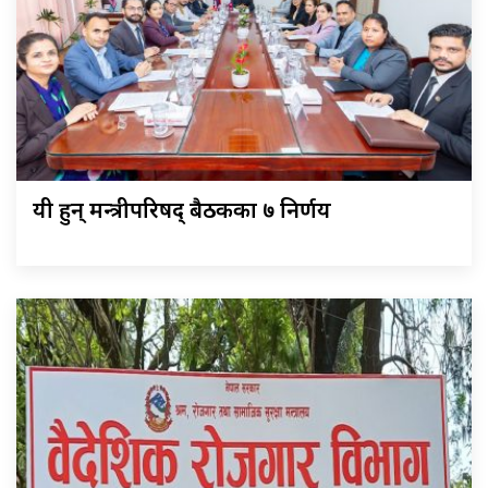
यी हुन् मन्त्रीपरिषद् बैठकका ७ निर्णय