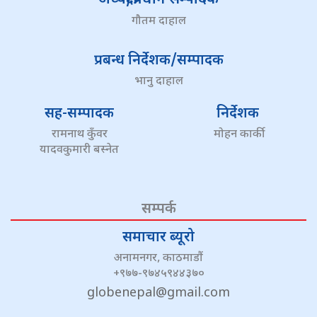
गौतम दाहाल
प्रबन्ध निर्देशक/सम्पादक
भानु दाहाल
सह-सम्पादक
निर्देशक
रामनाथ कुँवर
मोहन कार्की
यादवकुमारी बस्नेत
सम्पर्क
समाचार ब्यूरो
अनामनगर, काठमाडौं
+९७७-९७४५९४४३७०
globenepal@gmail.com