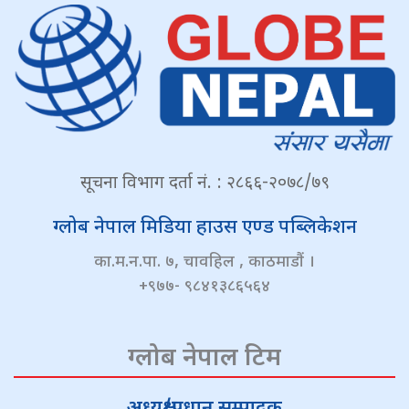
सूचना विभाग दर्ता नं. : २८६६-२०७८/७९
ग्लोब नेपाल मिडिया हाउस एण्ड पब्लिकेशन
का.म.न.पा. ७, चावहिल , काठमाडौं ।
+९७७- ९८४१३८६५६४
ग्लोब नेपाल टिम
अध्यक्ष/प्रधान सम्पादक