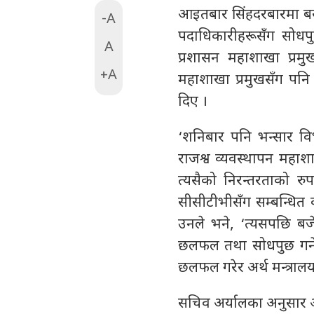
आइतबार सिंहदरबारमा बस
-A
पदाधिकारीहरूसँग सोधपु
A
प्रशासन महाशाखा प्रमु
+A
महाशाखा प्रमुखसँग पनि 
दिए ।
‘शनिबार पनि भन्सार विभ
राजश्व व्यवस्थापन महा
त्यसैको निरन्तरताको रु
सीसीटीभीसँग सम्बन्धित
उनले भने, ‘त्यसपछि ब
छलफल तथा सोधपुछ गर्ने
छलफल गरेर अर्थ मन्त्रा
सचिव अर्यालका अनुसार आ