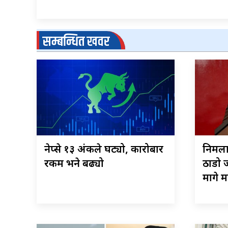
सम्बन्धित खवर
नेप्से १३ अंकले घट्यो, कारोबार
निर्मल
रकम भने बढ्यो
ठाडो ज
मागे 