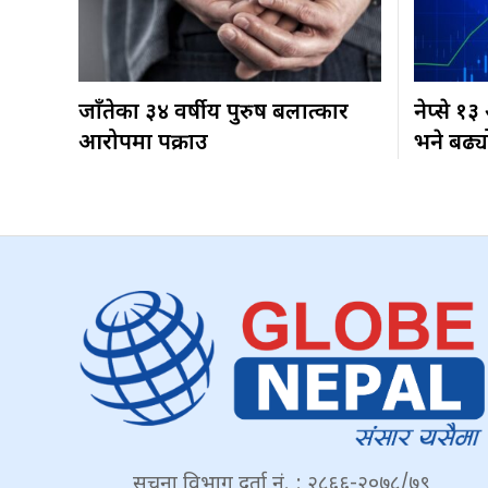
जाँतेका ३४ वर्षीय पुरुष बलात्कार
नेप्से १
आरोपमा पक्राउ
भने बढ्य
सूचना विभाग दर्ता नं. : २८६६-२०७८/७९