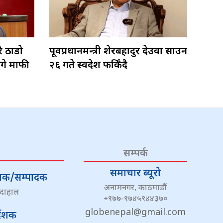
रे ठाडो
पूर्वप्रधानमन्त्री शेरबहादुर देउवा साउन
ागे माफी
२६ गते स्वदेश फर्किँदै
सम्पर्क
समाचार ब्यूरो
्देशक/सम्पादक
अनामनगर, काठमाडौं
 दाहाल
+९७७-९७४५९४४३७०
globenepal@gmail.com
्देशक