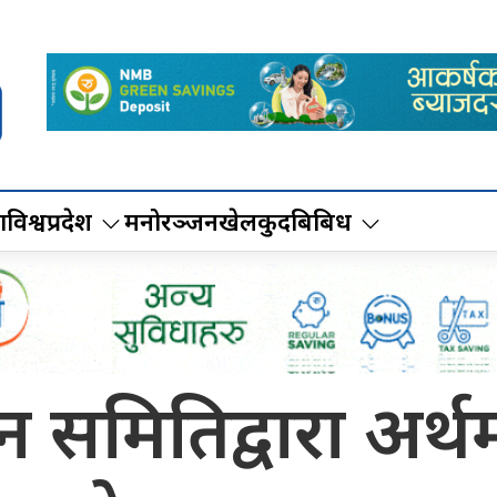
ा
विश्व
प्रदेश
मनोरञ्जन
खेलकुद
बिबिध
समितिद्वारा अर्थम