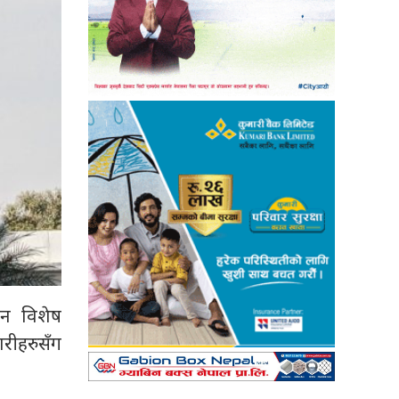
िन विशेष
रीहरुसँग