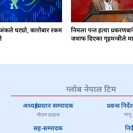
३ अंकले घट्यो, कारोबार रकम
निर्मला पन्त हत्या प्रकरणबा
ो
जवाफ दिएका गृहमन्त्रीले म
ग्लोब नेपाल टिम
अध्यक्ष/प्रधान सम्पादक
प्रबन्ध निर
भानु
गौतम दाहाल
सह-सम्पादक
निर