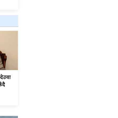
र देउवा
ँदै