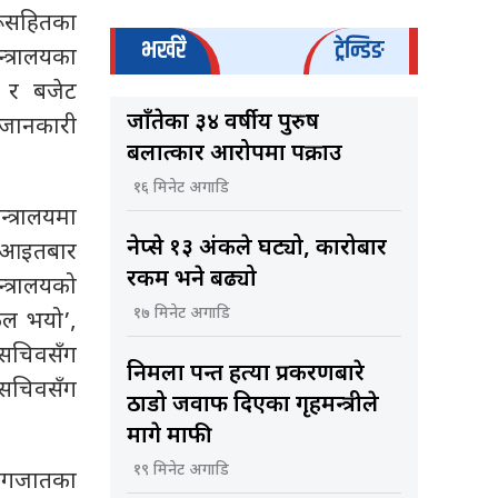
रूसहितका
भर्खरै
ट्रेन्डिङ
त्रालयका
र र बजेट
जाँतेका ३४ वर्षीय पुरुष
 जानकारी
बलात्कार आरोपमा पक्राउ
१६ मिनेट अगाडि
त्रालयमा
नेप्से १३ अंकले घट्यो, कारोबार
। आइतबार
रकम भने बढ्यो
्त्रालयको
१७ मिनेट अगाडि
फल भयो’,
 सचिवसँग
निर्मला पन्त हत्या प्रकरणबारे
 सचिवसँग
ठाडो जवाफ दिएका गृहमन्त्रीले
मागे माफी
१९ मिनेट अगाडि
कागजातका