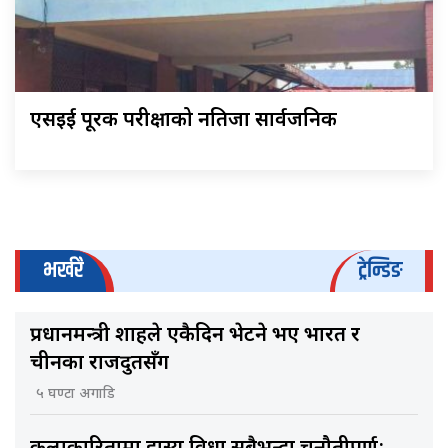
एसइई पूरक परीक्षाको नतिजा सार्वजनिक
भर्खरै
ट्रेन्डिङ
प्रधानमन्त्री शाहले एकैदिन भेटने भए भारत र
चीनका राजदुतसँग
५ घण्टा अगाडि