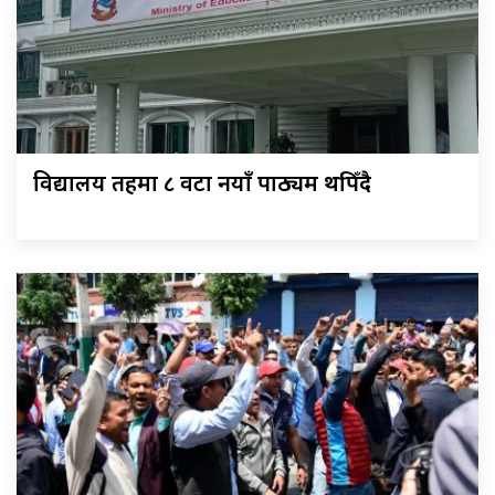
विद्यालय तहमा ८ वटा नयाँ पाठ्यक्रम थपिँदै