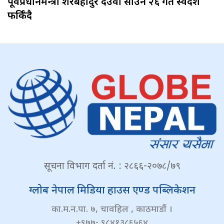
पूर्वप्रधानमन्त्री शेरबहादुर देउवा साउन २६ गते स्वदेश
फर्किँदै
सूचना विभाग दर्ता नं. : २८६६-२०७८/७९
ग्लोब नेपाल मिडिया हाउस एण्ड पब्लिकेशन
का.म.न.पा. ७, चावहिल , काठमाडौं ।
+९७७- ९८४१३८६५६४