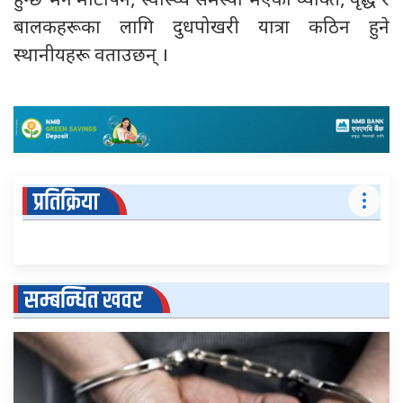
हुन्छ भने मोटोपन, स्वास्थ्य समस्या भएका व्यक्ति, वृद्ध र
बालकहरूका लागि दुधपोखरी यात्रा कठिन हुने
स्थानीयहरू वताउछन् ।
प्रतिक्रिया
सम्बन्धित खवर