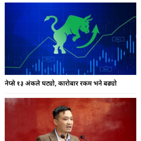
नेप्से १३ अंकले घट्यो, कारोबार रकम भने बढ्यो