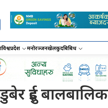
ा
विश्व
प्रदेश
मनोरञ्जन
खेलकुद
बिबिध
ुबेर दुई बालबालिका