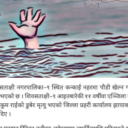
वसताक्षी नगरपालिका–९ स्थित कन्काई नहरमा पौडी खेल्न 
यु भएको छ । शिवसताक्षी–९ आइतबारेकी ११ वर्षीया एञ्जिला
कुम राईको डुबेर मृत्यु भएको जिल्ला प्रहरी कार्यालय झापाका
दिए ।