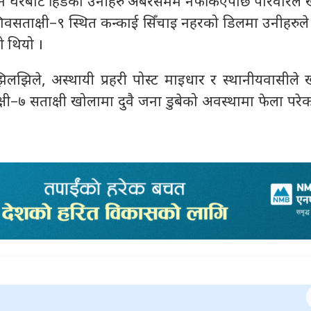
ल्न घरबाट हिँडेका उनीहरु अबेरसमम नफर्किएपछि परिवारले 
शिवसताक्षी–९ स्थित कन्काई सिँचाइ नहरको डिलमा उनीहरुल
ो थियो ।
िलझिले, अस्थायी प्रहरी पोस्ट माइधार र स्थानीयवासीले ख
षी–७ सताक्षी खोलामा दुवै जना डुबेको अवस्थामा फेला परेको