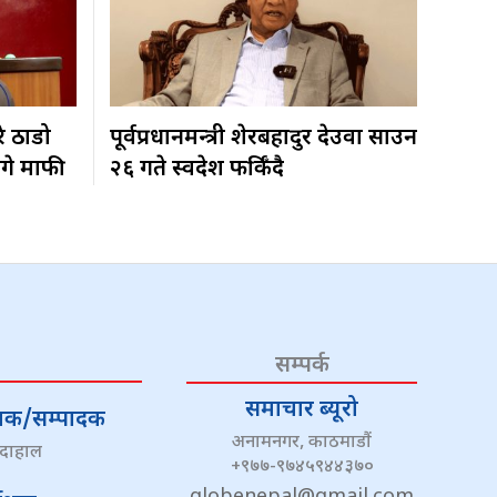
रे ठाडो
पूर्वप्रधानमन्त्री शेरबहादुर देउवा साउन
ागे माफी
२६ गते स्वदेश फर्किँदै
सम्पर्क
समाचार ब्यूरो
्देशक/सम्पादक
अनामनगर, काठमाडौं
 दाहाल
+९७७-९७४५९४४३७०