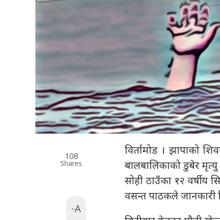
विर्तामोड । झापाको शि
108
Shares
बालबालिकाको डुबेर मृत्
सोही ठाउँका १२ वर्षीय सि
वसन्त पाठकले जानकारी 
-A