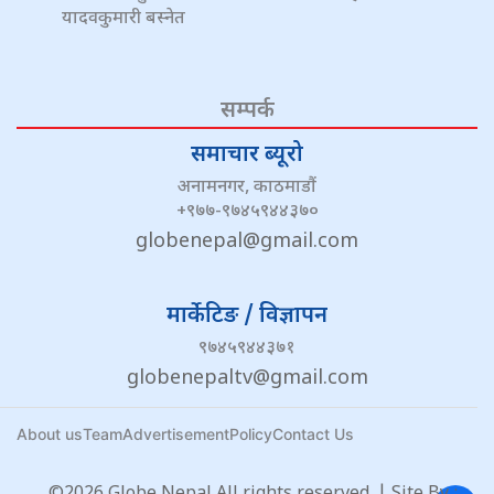
यादवकुमारी बस्नेत
सम्पर्क
समाचार ब्यूरो
अनामनगर, काठमाडौं
+९७७-९७४५९४४३७०
globenepal@gmail.com
मार्केटिङ / विज्ञापन
९७४५९४४३७१
globenepaltv@gmail.com
About us
Team
Advertisement
Policy
Contact Us