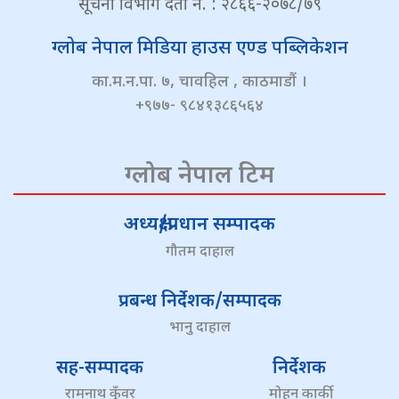
सूचना विभाग दर्ता नं. : २८६६-२०७८/७९
ग्लोब नेपाल मिडिया हाउस एण्ड पब्लिकेशन
का.म.न.पा. ७, चावहिल , काठमाडौं ।
+९७७- ९८४१३८६५६४
ग्लोब नेपाल टिम
अध्यक्ष/प्रधान सम्पादक
गौतम दाहाल
प्रबन्ध निर्देशक/सम्पादक
भानु दाहाल
सह-सम्पादक
निर्देशक
रामनाथ कुँवर
मोहन कार्की