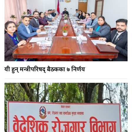
यी हुन् मन्त्रीपरिषद् बैठकका ७ निर्णय