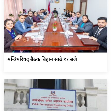
मन्त्रिपरिषद् बैठक बिहान साढे ११ बजे