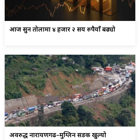
आज सुन तोलामा ४ हजार २ सय रुपैयाँ बढ्यो
अवरुद्ध नारायणगढ–मुग्लिन सडक खुल्यो