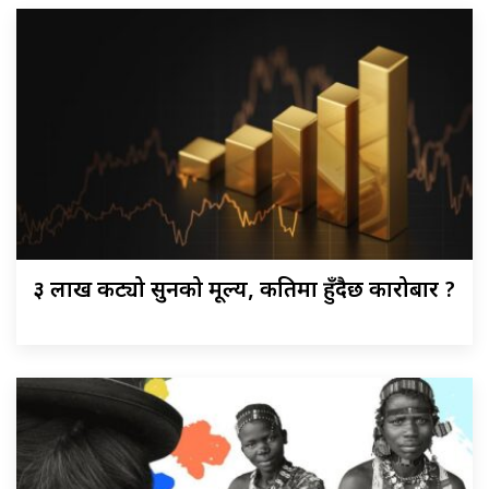
३ लाख कट्यो सुनको मूल्य, कतिमा हुँदैछ कारोबार ?