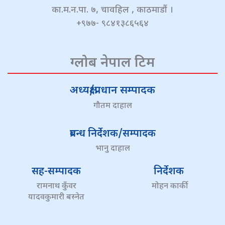
का.म.न.पा. ७, चावहिल , काठमाडौं ।
+९७७- ९८४१३८६५६४
ग्लोब नेपाल टिम
अध्यक्ष/प्रधान सम्पादक
गौतम दाहाल
प्रबन्ध निर्देशक/सम्पादक
भानु दाहाल
सह-सम्पादक
निर्देशक
रामनाथ कुँवर
मोहन कार्की
यादवकुमारी बस्नेत