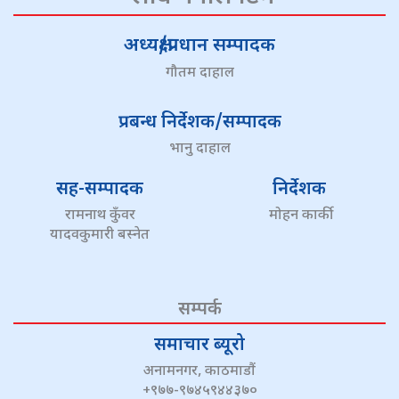
अध्यक्ष/प्रधान सम्पादक
गौतम दाहाल
प्रबन्ध निर्देशक/सम्पादक
भानु दाहाल
सह-सम्पादक
निर्देशक
रामनाथ कुँवर
मोहन कार्की
यादवकुमारी बस्नेत
सम्पर्क
समाचार ब्यूरो
अनामनगर, काठमाडौं
+९७७-९७४५९४४३७०