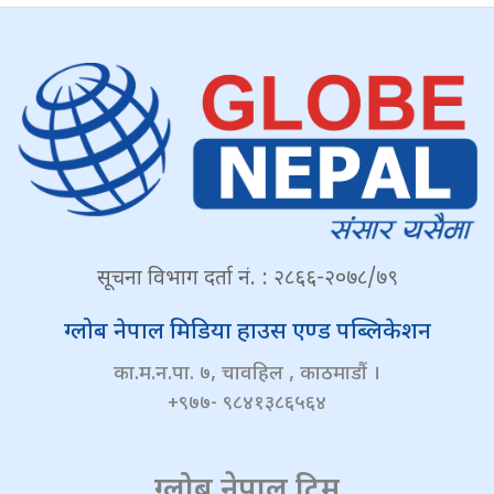
सूचना विभाग दर्ता नं. : २८६६-२०७८/७९
ग्लोब नेपाल मिडिया हाउस एण्ड पब्लिकेशन
का.म.न.पा. ७, चावहिल , काठमाडौं ।
+९७७- ९८४१३८६५६४
ग्लोब नेपाल टिम