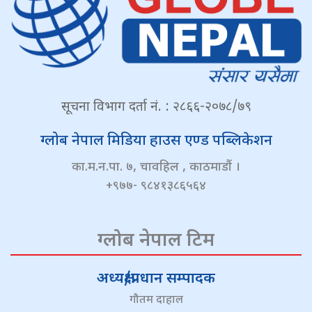
सूचना विभाग दर्ता नं. : २८६६-२०७८/७९
ग्लोब नेपाल मिडिया हाउस एण्ड पब्लिकेशन
का.म.न.पा. ७, चावहिल , काठमाडौं ।
+९७७- ९८४१३८६५६४
ग्लोब नेपाल टिम
अध्यक्ष/प्रधान सम्पादक
गौतम दाहाल