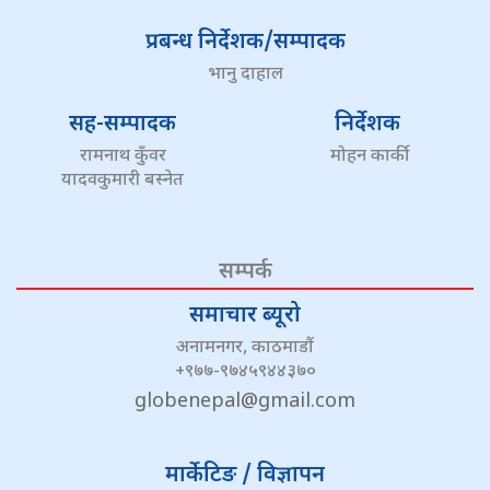
प्रबन्ध निर्देशक/सम्पादक
भानु दाहाल
सह-सम्पादक
निर्देशक
रामनाथ कुँवर
मोहन कार्की
यादवकुमारी बस्नेत
सम्पर्क
समाचार ब्यूरो
अनामनगर, काठमाडौं
+९७७-९७४५९४४३७०
globenepal@gmail.com
मार्केटिङ / विज्ञापन