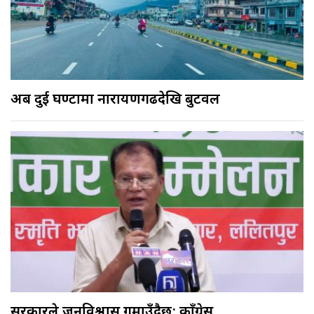
अब दुई घण्टामा नारायणगढदेखि बुटवल
सरकारले जनविश्वास गुमाउँदैछ: काँग्रेस