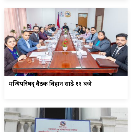
मन्त्रिपरिषद् बैठक बिहान साढे ११ बजे