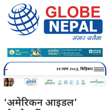
२१ श्रावण २०८३, बिहिबार
‘अमेरिकन आइडल’