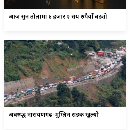
आज सुन तोलामा ४ हजार २ सय रुपैयाँ बढ्यो
अवरुद्ध नारायणगढ–मुग्लिन सडक खुल्यो