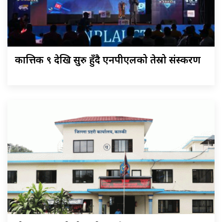
कात्तिक ९ देखि सुरु हुँदै एनपीएलको तेस्रो संस्करण