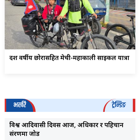
दश वर्षीय छोरासहित मेची-महाकाली साइकल यात्रा
भर्खरै
ट्रेन्डिङ
विश्व आदिवासी दिवस आज, अधिकार र पहिचान
संरक्षणमा जोड