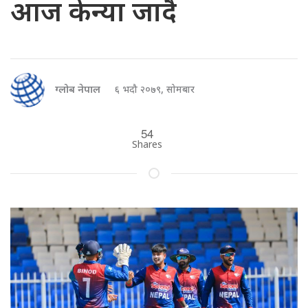
आज केन्या जादै
ग्लोब नेपाल
६ भदौ २०७९, सोमबार
54
Shares