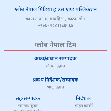
ग्लोब नेपाल मिडिया हाउस एण्ड पब्लिकेशन
का.म.न.पा. ७, चावहिल , काठमाडौं ।
+९७७- ९८४१३८६५६४
ग्लोब नेपाल टिम
अध्यक्ष/प्रधान सम्पादक
गौतम दाहाल
प्रबन्ध निर्देशक/सम्पादक
भानु दाहाल
सह-सम्पादक
निर्देशक
रामनाथ कुँवर
मोहन कार्की