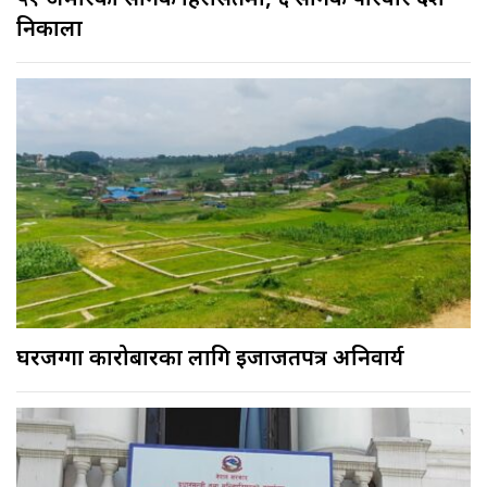
५१ अमेरिकी सैनिक हिरासतमा, ६ सैनिक परिवार देश
निकाला
घरजग्गा कारोबारका लागि इजाजतपत्र अनिवार्य