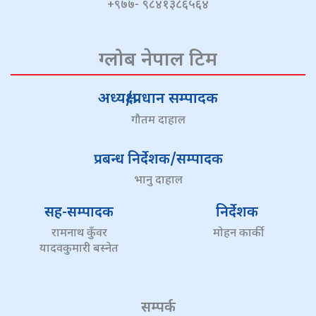
+९७७- ९८४१३८६५६४
ग्लोब नेपाल टिम
अध्यक्ष/प्रधान सम्पादक
गौतम दाहाल
प्रबन्ध निर्देशक/सम्पादक
भानु दाहाल
सह-सम्पादक
निर्देशक
रामनाथ कुँवर
मोहन कार्की
यादवकुमारी बस्नेत
सम्पर्क