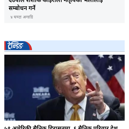
देउवाले शंशाक कोइराला नेतृत्वको भेलालाई
सम्बोधन गर्ने
४ घण्टा अगाडि
ट्रेन्डिङ