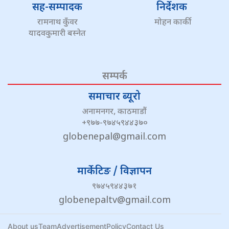
सह-सम्पादक
निर्देशक
रामनाथ कुँवर
मोहन कार्की
यादवकुमारी बस्नेत
सम्पर्क
समाचार ब्यूरो
अनामनगर, काठमाडौं
+९७७-९७४५९४४३७०
globenepal@gmail.com
मार्केटिङ / विज्ञापन
९७४५९४४३७१
globenepaltv@gmail.com
About us
Team
Advertisement
Policy
Contact Us