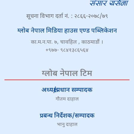
सूचना विभाग दर्ता नं. : २८६६-२०७८/७९
ग्लोब नेपाल मिडिया हाउस एण्ड पब्लिकेशन
का.म.न.पा. ७, चावहिल , काठमाडौं ।
+९७७- ९८४१३८६५६४
ग्लोब नेपाल टिम
अध्यक्ष/प्रधान सम्पादक
गौतम दाहाल
प्रबन्ध निर्देशक/सम्पादक
भानु दाहाल