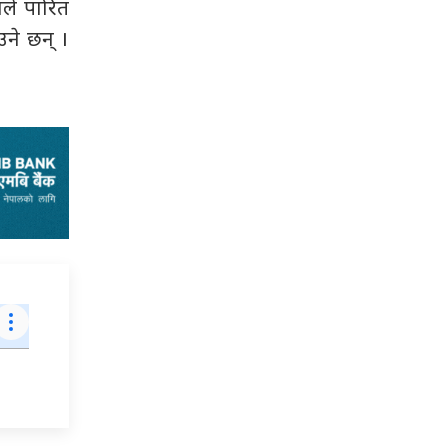
भाले पारित
उने छन् ।