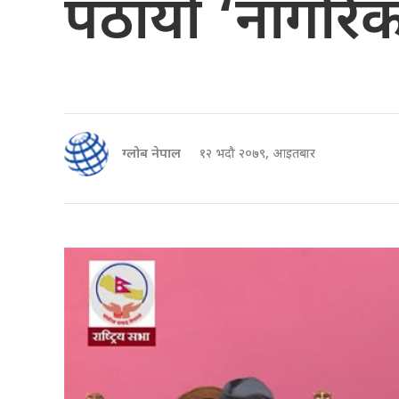
पठायो ‘नागरि
ग्लोब नेपाल
१२ भदौ २०७९, आइतबार