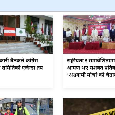
ारी बैठकले कांग्रेस
सङ्घीयता र समावेशिताम
रीय समितिकाे एजेन्डा तय
आक्रमण भए सशक्त प्रतिका
‘अग्रगामी मोर्चा’को चेत