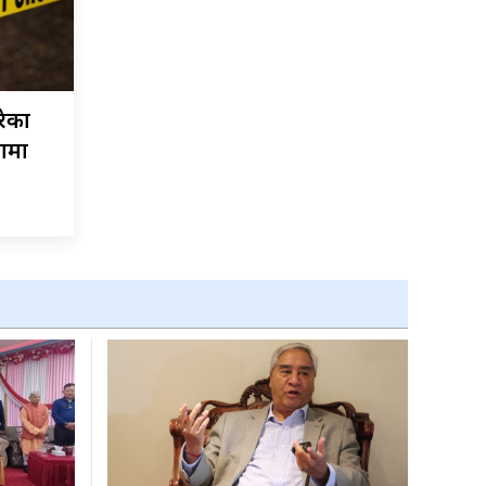
रेका
नामा