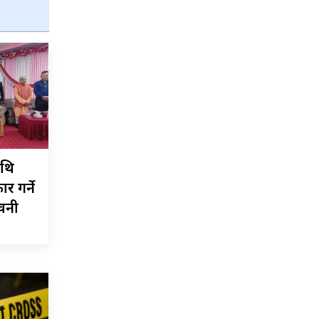
ाथि
र गर्ने
ावनी