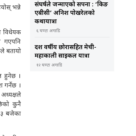
संघर्षले जन्माएको सपना : ‘किङ
ोस् भन्ने
एबीसी’ अनिश पोखरेलको
कथायात्रा
६ घण्टा अगाडि
ो विधेयक
ि गएपनि
दश वर्षीय छोरासहित मेची-
ोतले बतायो
महाकाली साइकल यात्रा
१२ घण्टा अगाडि
 हुनेछ ।
गर्नेछ ।
ध्यक्षले
िको कुनै
 ३ बजेका