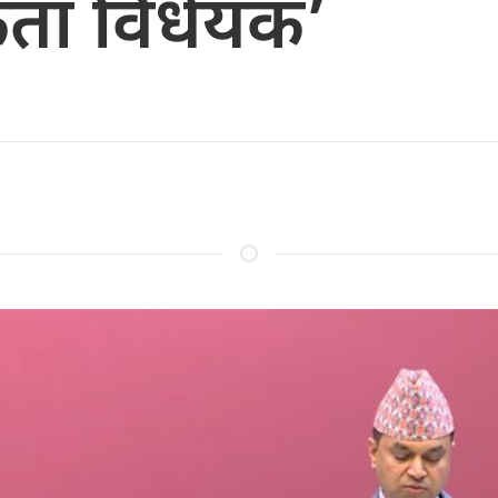
कता विधेयक’