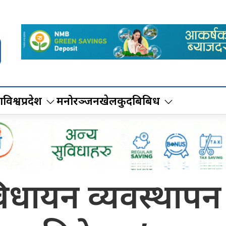
ा
विश्व
प्रदेश
मनोरञ्जन
खेलकुद
बिबिध
े विधायन व्यवस्थाप