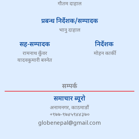
गौतम दाहाल
प्रबन्ध निर्देशक/सम्पादक
भानु दाहाल
सह-सम्पादक
निर्देशक
रामनाथ कुँवर
मोहन कार्की
यादवकुमारी बस्नेत
सम्पर्क
समाचार ब्यूरो
अनामनगर, काठमाडौं
+९७७-९७४५९४४३७०
globenepal@gmail.com