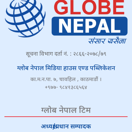
सूचना विभाग दर्ता नं. : २८६६-२०७८/७९
ग्लोब नेपाल मिडिया हाउस एण्ड पब्लिकेशन
का.म.न.पा. ७, चावहिल , काठमाडौं ।
+९७७- ९८४१३८६५६४
ग्लोब नेपाल टिम
अध्यक्ष/प्रधान सम्पादक