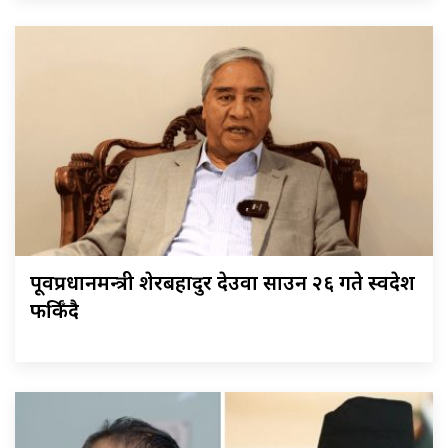
पूर्वप्रधानमन्त्री शेरबहादुर देउवा साउन २६ गते स्वदेश
फर्किँदै