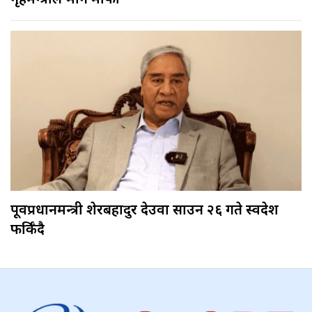
गृहमन्त्रीले मागे माफी
पूर्वप्रधानमन्त्री शेरबहादुर देउवा साउन २६ गते स्वदेश
फर्किँदै