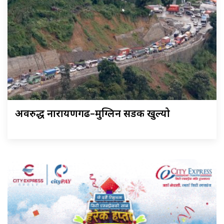
अवरुद्ध नारायणगढ–मुग्लिन सडक खुल्यो