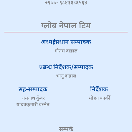
+९७७- ९८४१३८६५६४
ग्लोब नेपाल टिम
अध्यक्ष/प्रधान सम्पादक
गौतम दाहाल
प्रबन्ध निर्देशक/सम्पादक
भानु दाहाल
सह-सम्पादक
निर्देशक
रामनाथ कुँवर
मोहन कार्की
यादवकुमारी बस्नेत
सम्पर्क