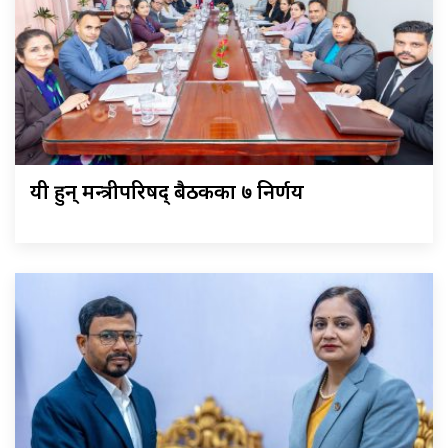
यी हुन् मन्त्रीपरिषद् बैठकका ७ निर्णय