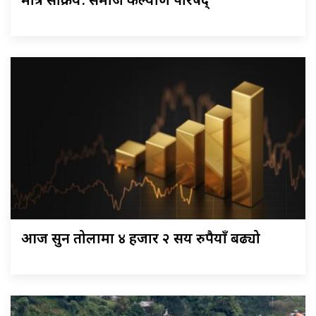
मात्र सक्रिय: समाज कल्याण परिषद्
आज सुन तोलामा ४ हजार २ सय रुपैयाँ बढ्यो