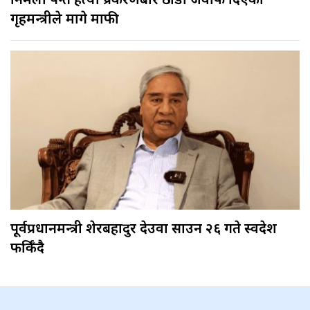
निर्मला पन्त हत्या प्रकरणबारे ठाडो जवाफ दिएका
गृहमन्त्रीले मागे माफी
पूर्वप्रधानमन्त्री शेरबहादुर देउवा साउन २६ गते स्वदेश
फर्किँदै