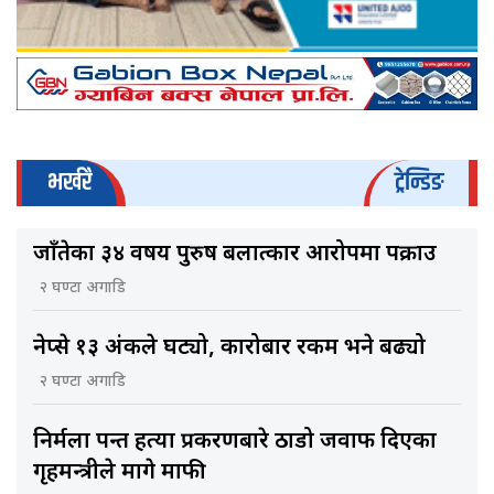
भर्खरै
ट्रेन्डिङ
जाँतेका ३४ वर्षीय पुरुष बलात्कार आरोपमा पक्राउ
२ घण्टा अगाडि
नेप्से १३ अंकले घट्यो, कारोबार रकम भने बढ्यो
२ घण्टा अगाडि
निर्मला पन्त हत्या प्रकरणबारे ठाडो जवाफ दिएका
गृहमन्त्रीले मागे माफी