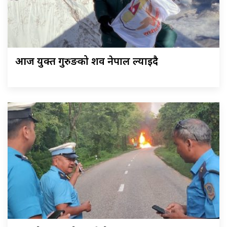
आज युक्त गुरुङको शव नेपाल ल्याइदै