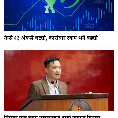
नेप्से १३ अंकले घट्यो, कारोबार रकम भने बढ्यो