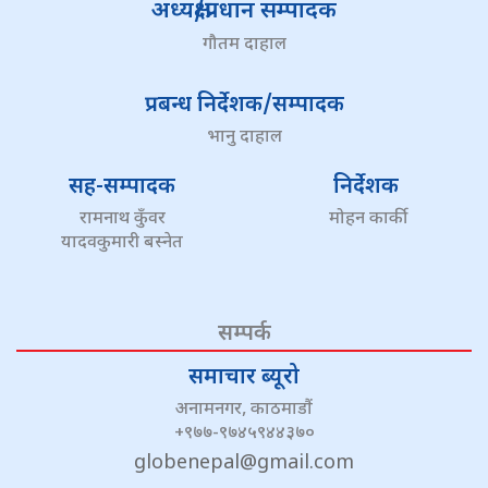
अध्यक्ष/प्रधान सम्पादक
गौतम दाहाल
प्रबन्ध निर्देशक/सम्पादक
भानु दाहाल
सह-सम्पादक
निर्देशक
रामनाथ कुँवर
मोहन कार्की
यादवकुमारी बस्नेत
सम्पर्क
समाचार ब्यूरो
अनामनगर, काठमाडौं
+९७७-९७४५९४४३७०
globenepal@gmail.com