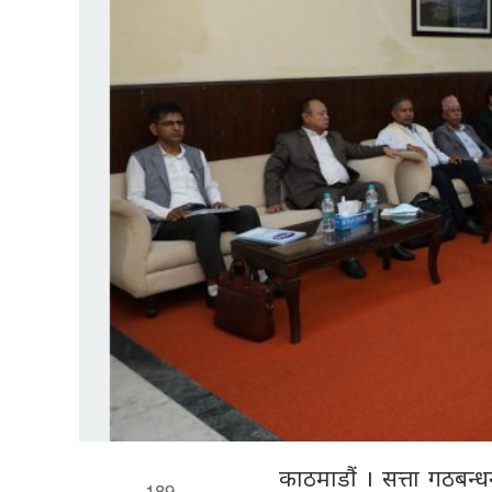
काठमाडौं । सत्ता गठबन्ध
189