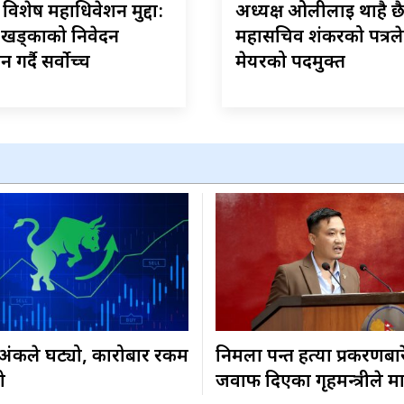
ेस विशेष महाधिवेशन मुद्दा:
अध्यक्ष ओलीलाई थाहै छ
–खड्काको निवेदन
महासचिव शंकरको पत्रले
गर्दै सर्वोच्च
मेयरको पदमुक्त
३ अंकले घट्यो, कारोबार रकम
निर्मला पन्त हत्या प्रकरणबा
ो
जवाफ दिएका गृहमन्त्रीले म