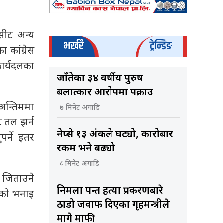
सीट अन्य
भर्खरै
ट्रेन्डिङ
 कांग्रेस
ार्यदलका
जाँतेका ३४ वर्षीय पुरुष
बलात्कार आरोपमा पक्राउ
अन्तिममा
७ मिनेट अगाडि
 तल झर्न
नेप्से १३ अंकले घट्यो, कारोबार
र्ने इतर
रकम भने बढ्यो
८ मिनेट अगाडि
ि जिताउने
निर्मला पन्त हत्या प्रकरणबारे
ताको भनाइ
ठाडो जवाफ दिएका गृहमन्त्रीले
मागे माफी