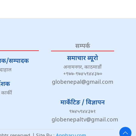
सम्पर्क
समाचार ब्यूरो
्देशक/सम्पादक
अनामनगर, काठमाडौं
 दाहाल
+९७७-९७४५९४४३७०
globenepal@gmail.com
्देशक
 कार्की
मार्केटिङ / विज्ञापन
९७४५९४४३७१
globenepaltv@gmail.com