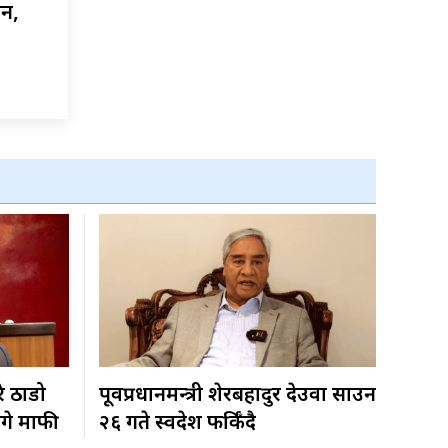
ैन,
रे ठाडो
पूर्वप्रधानमन्त्री शेरबहादुर देउवा साउन
ागे माफी
२६ गते स्वदेश फर्किँदै