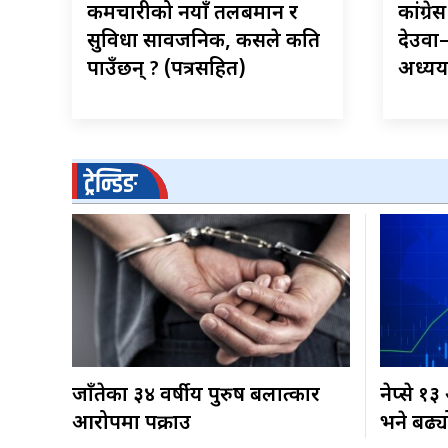
कर्मचारीको नयाँ तलबमान र
कांग्र
सुविधा सार्वजनिक, कसले कति
देउवा
पाउँछन् ? (पत्रसहित)
अध्ययन 
ट्रेन्डिङ
जाँतेका ३४ वर्षीय पुरुष बलात्कार
नेप्से १
आरोपमा पक्राउ
भने बढ्य