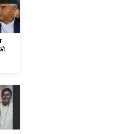
ा
चको