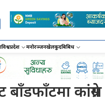
ा
विश्व
प्रदेश
मनोरञ्जन
खेलकुद
बिबिध
बाँडफाँटमा कांग्रे