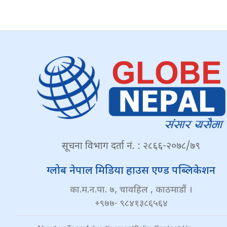
सूचना विभाग दर्ता नं. : २८६६-२०७८/७९
ग्लोब नेपाल मिडिया हाउस एण्ड पब्लिकेशन
का.म.न.पा. ७, चावहिल , काठमाडौं ।
+९७७- ९८४१३८६५६४