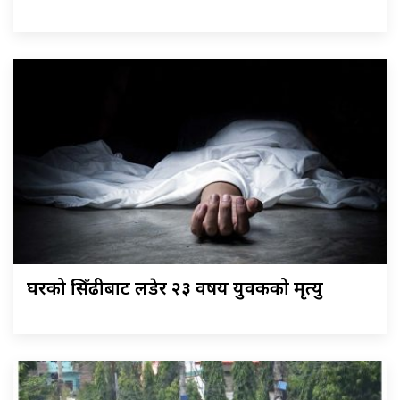
घरको सिँढीबाट लडेर २३ वर्षीय युवकको मृत्यु