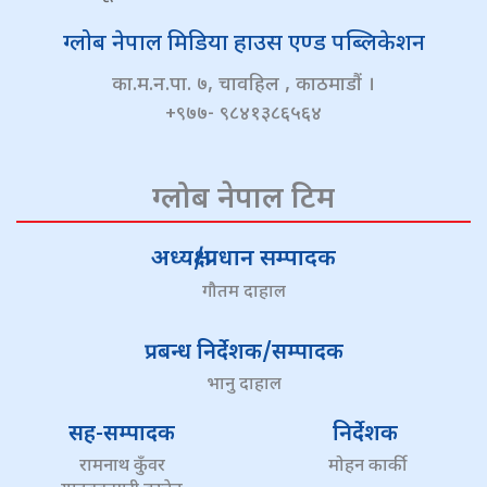
ग्लोब नेपाल मिडिया हाउस एण्ड पब्लिकेशन
का.म.न.पा. ७, चावहिल , काठमाडौं ।
+९७७- ९८४१३८६५६४
ग्लोब नेपाल टिम
अध्यक्ष/प्रधान सम्पादक
गौतम दाहाल
प्रबन्ध निर्देशक/सम्पादक
भानु दाहाल
सह-सम्पादक
निर्देशक
रामनाथ कुँवर
मोहन कार्की