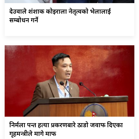
देउवाले शंशाक कोइराला नेतृत्वको भेलालाई
सम्बोधन गर्ने
निर्मला पन्त हत्या प्रकरणबारे ठाडो जवाफ दिएका
गृहमन्त्रीले मागे माफी