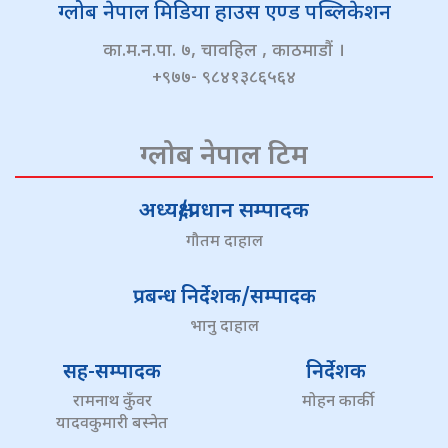
ग्लोब नेपाल मिडिया हाउस एण्ड पब्लिकेशन
का.म.न.पा. ७, चावहिल , काठमाडौं ।
+९७७- ९८४१३८६५६४
ग्लोब नेपाल टिम
अध्यक्ष/प्रधान सम्पादक
गौतम दाहाल
प्रबन्ध निर्देशक/सम्पादक
भानु दाहाल
सह-सम्पादक
निर्देशक
रामनाथ कुँवर
मोहन कार्की
यादवकुमारी बस्नेत