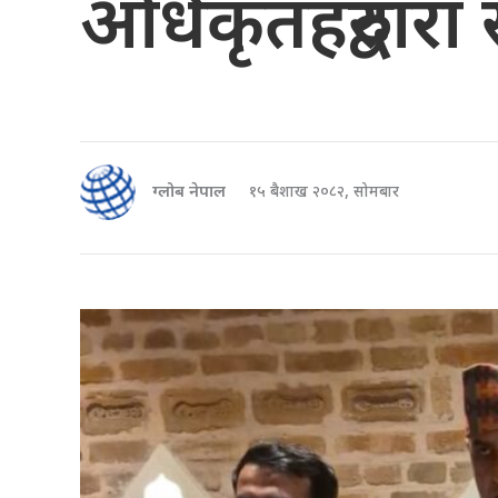
अधिकृतहरुद्वार
ग्लोब नेपाल
१५ बैशाख २०८२, सोमबार