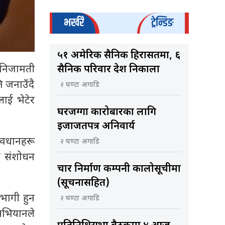
भर्खरै
ट्रेन्डिङ
५१ अमेरिकी सैनिक हिरासतमा, ६
 निजामती
सैनिक परिवार देश निकाला
 जनाउँदै
२ घण्टा अगाडि
ाई भेटेर
घरजग्गा कारोबारका लागि
इजाजतपत्र अनिवार्य
ावधानहरू
२ घण्टा अगाडि
ल संशोधन
चार निर्माण कम्पनी कालोसूचीमा
(सूचनासहित)
भागी हुन
२ घण्टा अगाडि
अभियानले