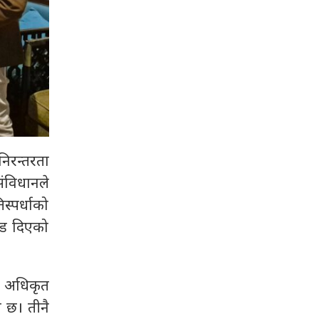
निरन्तरता
ंविधानले
स्पर्धाको
जोड दिएको
य अधिकृत
ो छ। तीनै