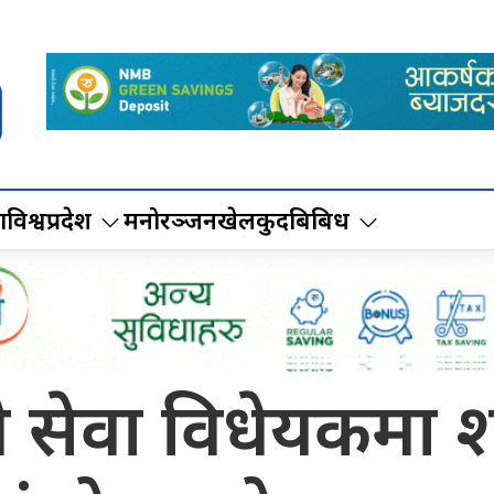
ा
विश्व
प्रदेश
मनोरञ्जन
खेलकुद
बिबिध
ी सेवा विधेयकमा 