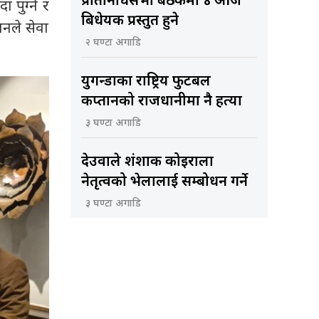
प्रतिनिधिसभा बैठकमा ४ आज
 पुग्ने र
बिधेयक प्रस्तुत हुने
ानले सेवा
२ घण्टा अगाडि
युगन्डाका राष्ट्रिय फुटबल
कप्तानको राजधानीमा नै हत्या
३ घण्टा अगाडि
देउवाले शंशाक कोइराला
नेतृत्वको भेलालाई सम्बोधन गर्ने
३ घण्टा अगाडि