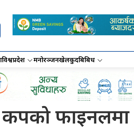
ा
विश्व
प्रदेश
मनोरञ्जन
खेलकुद
बिबिध
 कपकाे फाइनलमा न