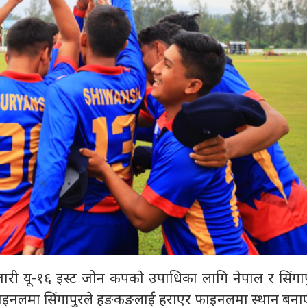
ारी यू-१६ इस्ट जोन कपकाे उपाधिका लागि नेपाल र सिंगापु
फाइनलमा सिंगापुरले हङकङलाई हराएर फाइनलमा स्थान बना