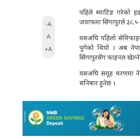
पहिले ब्याटिङ गरेको
जवाफमा सिंगापुरले ३८.५ ओ
-A
A
यसअघि पहिलो सेमिफाइन
पुगेको थियो । अब नेप
+A
सिंगापुरसँग फाइनल खेल्न
यसअघि समूह चरणमा नेपा
सनिबार हुनेछ ।