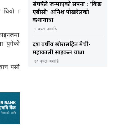
संघर्षले जन्माएको सपना : ‘किङ
ो थियो ।
एबीसी’ अनिश पोखरेलको
कथायात्रा
४ घण्टा अगाडि
 फाइनलमा
ा पुगेको
दश वर्षीय छोरासहित मेची-
महाकाली साइकल यात्रा
१० घण्टा अगाडि
ाच पर्सी