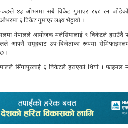
 हङकङले ४३ ओभरमा सबै विकेट गुमाएर १६८ रन जोडेक
भरमा ६ विकेट गुमाएर लक्ष्य भेट्टायो ।
लमा नेपालले आयोजक मलेसियालाई ९ विकेटले हराउँदै
ालले आफ्नै समूहबाट उप-विजेताका रूपमा सेमिफाइनलम
ेछ ।
लले सिंगापुरलाई ६ विकेटले हराएको थियो । फाइनल म्य