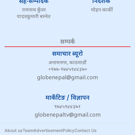
सह-सम्पादक
निर्देशक
रामनाथ कुँवर
मोहन कार्की
यादवकुमारी बस्नेत
सम्पर्क
समाचार ब्यूरो
अनामनगर, काठमाडौं
+९७७-९७४५९४४३७०
globenepal@gmail.com
मार्केटिङ / विज्ञापन
९७४५९४४३७१
globenepaltv@gmail.com
About us
Team
Advertisement
Policy
Contact Us