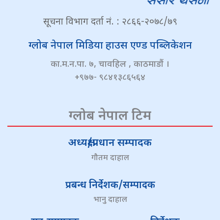
सूचना विभाग दर्ता नं. : २८६६-२०७८/७९
ग्लोब नेपाल मिडिया हाउस एण्ड पब्लिकेशन
का.म.न.पा. ७, चावहिल , काठमाडौं ।
+९७७- ९८४१३८६५६४
ग्लोब नेपाल टिम
अध्यक्ष/प्रधान सम्पादक
गौतम दाहाल
प्रबन्ध निर्देशक/सम्पादक
भानु दाहाल