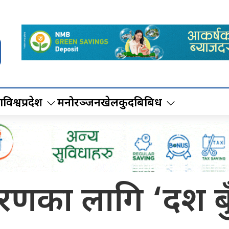
ा
विश्व
प्रदेश
मनोरञ्जन
खेलकुद
बिबिध
णका लागि ‘दश बुँद