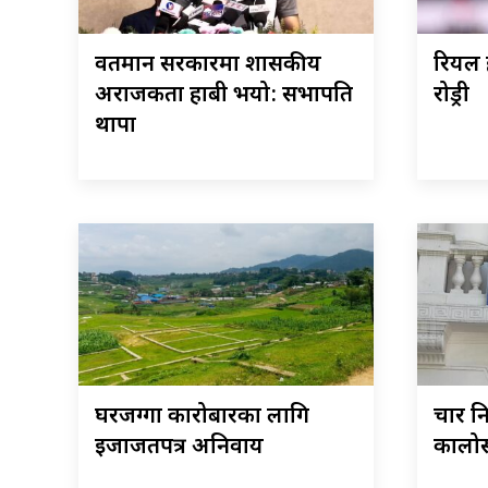
वर्तमान सरकारमा शासकीय
रियल ह
अराजकता हाबी भयो: सभापति
रोड्री
थापा
घरजग्गा कारोबारका लागि
चार नि
इजाजतपत्र अनिवार्य
कालोस