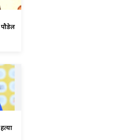
प पौडेल
हत्या