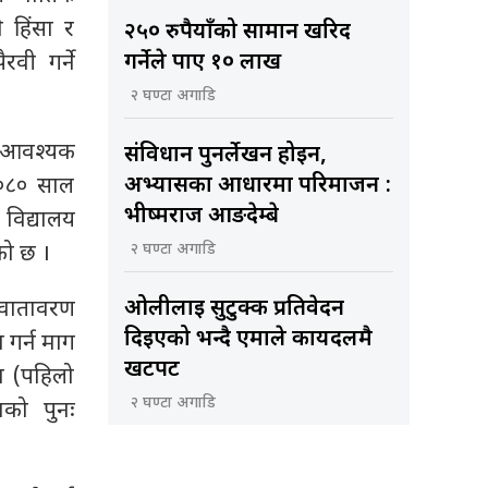
े हिंसा र
२५० रुपैयाँको सामान खरिद
गर्नेले पाए १० लाख
रवी गर्ने
२ घण्टा अगाडि
ा, आवश्यक
संविधान पुनर्लेखन होइन,
अभ्यासका आधारमा परिमार्जन :
 २०८० साल
भीष्मराज आङदेम्बे
 विद्यालय
२ घण्टा अगाडि
को छ ।
ओलीलाई सुटुक्क प्रतिवेदन
 वातावरण
दिइएको भन्दै एमाले कार्यदलमै
 गर्न माग
खटपट
न (पहिलो
२ घण्टा अगाडि
ाको पुनः