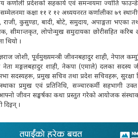
य कर्णाली प्रदेशको सहकार्य एवं समन्वयमा ज्योति फाउन्ड
सम्मेलनमा कक्षा ११ र १२ अध्ययनरत कर्णालीका ७९ स्थान
, राजी, कुसुण्डा, बादी, बोटे, समुदाय, अपाङ्गता भएका तथ
क, सीमान्तकृत, लोपोन्मुख समुदायका छोरीसहित करिब २
ा थियो ।
्ञराज जोशी, पूर्वमुख्यमन्त्री जीवनबहादुर शाही, नेपाल कम्युनि
ा नेता मङ्गलबहादुर शाही, नेकपा (एमाले) दलका सदस्य ज
ेशसभा सदस्यहरू, प्रमुख सचिव तथा प्रदेश सचिवहरू, सुरक्ष
संस्थाका प्रमुख एवं प्रतिनिधि, सञ्चारकर्मी सहभागी उक्
्नो जीवन सङ्घर्षका कथा प्रस्तुत गरेको आयोजक संस्थाका
 दिइन् ।