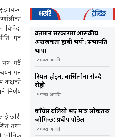
 सुझावका
भर्खरै
ट्रेन्डिङ
र्णालीका
क विभेद,
वर्तमान सरकारमा शासकीय
नीति एवं
अराजकता हाबी भयो: सभापति
थापा
२ घण्टा अगाडि
्ट गर्दै
्वयन गर्न
रियल होइन, बार्सिलोना रोज्दै
ाम कक्षको
रोड्री
ने निर्णय
२ घण्टा अगाडि
काँग्रेस बलियो भए मात्र लोकतन्त्र
हलाई छोरी
जोगिन्छ: प्रदीप पौडेल
स्थित तथा
२ घण्टा अगाडि
शी भौतिक