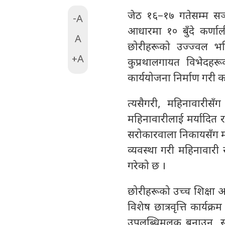
जेठ १६–१७ गतेसम्म सञ्
-A
आधारमा १० बुँदे कर्णा
A
छोरीहरूको उज्ज्वल भव
+A
कुप्रथालगायत विभेदहर
कार्ययोजना निर्माण गरी का
त्यसैगरी, महिनावारीसँ
महिनावारीलाई मर्यादित र स
सरोकारवाला निकायसँग मा
व्यवस्था गरी महिनावारी स
गरेको छ ।
छोरीहरूको उच्च शिक्षा 
विशेष छात्रवृत्ति कार्य
उपलब्धिमूलक बनाउन, सा