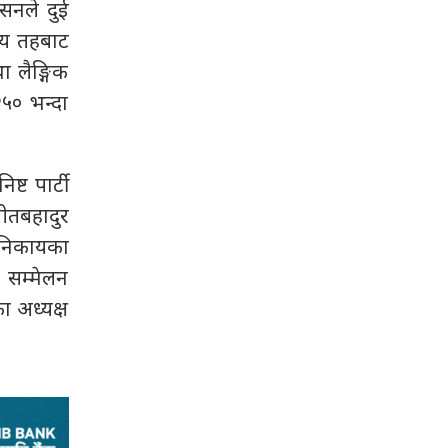
ेसनले दुई
ीय तहबाट
ा लैङ्गिक
५० भन्दा
ष्ट पार्टी
ीतबहादुर
ा निकायका
त सम्मेलन
 अध्यक्ष