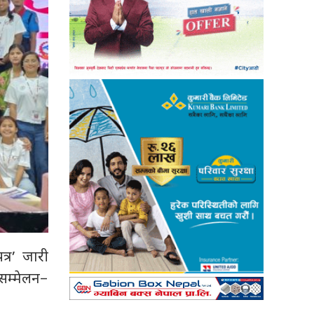
्र’ जारी
 सम्मेलन–