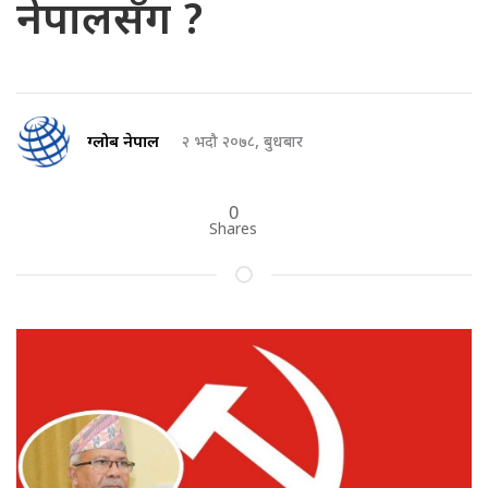
नेपालसँग ?
ग्लोब नेपाल
२ भदौ २०७८, बुधबार
0
Shares