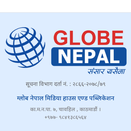
सूचना विभाग दर्ता नं. : २८६६-२०७८/७९
ग्लोब नेपाल मिडिया हाउस एण्ड पब्लिकेशन
का.म.न.पा. ७, चावहिल , काठमाडौं ।
+९७७- ९८४१३८६५६४