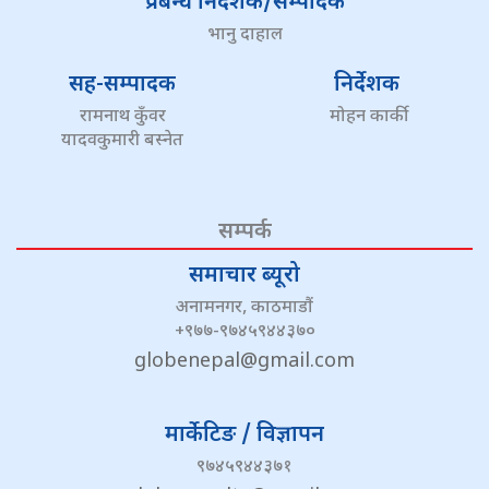
प्रबन्ध निर्देशक/सम्पादक
भानु दाहाल
सह-सम्पादक
निर्देशक
रामनाथ कुँवर
मोहन कार्की
यादवकुमारी बस्नेत
सम्पर्क
समाचार ब्यूरो
अनामनगर, काठमाडौं
+९७७-९७४५९४४३७०
globenepal@gmail.com
मार्केटिङ / विज्ञापन
९७४५९४४३७१