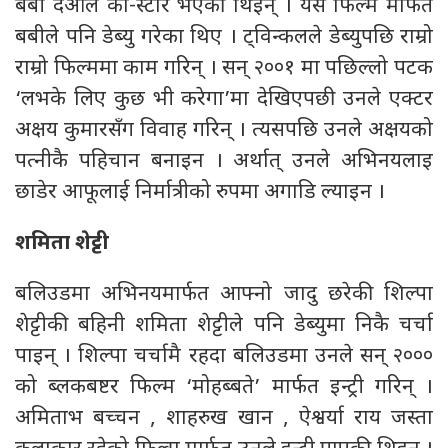
बबी देओल को-स्टार भएकी थिइन् । यसै फिल्म मार्फत
बबीले पनि डेब्यु गरेका थिए । ट्विन्कलले डेब्युपछि राम्रो
राम्रो फिल्ममा काम गरिन् । सन् २००१ मा पछिल्लो पटक
‘लभके लिए कुछ भी करेगा’मा देखिएपछी उनले एक्टर
अक्षय कुमारसँग विवाह गरिन् । त्यसपछि उनले अक्षयको
पत्नीकै पहिचान बनाइन । अर्थात् उनले अभिनयलाइ
छाडेर आफूलाई निर्मात्रीको रुपमा अगाडि ल्याइन ।
शमिता शेट्टी
बलिउडमा अभिनयमार्फत आफ्नो जादु छरेकी शिल्पा
शेट्टीकी बहिनी शमिता शेट्टीले पनि डेब्युमा निकै चर्चा
पाइन् । शिल्पा चर्चामै रहदा बलिउडमा उनले सन् २०००
को ब्लकबष्टर फिल्म ‘मोहब्बते’ मार्फत इन्ट्री गरिन् ।
अमिताभ बच्चन , शाहरुख खान , ऐश्वर्या राय जस्ता