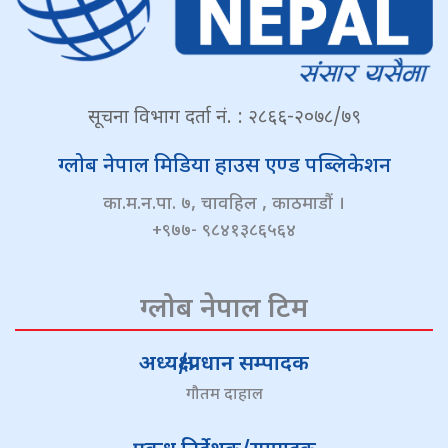
सूचना विभाग दर्ता नं. : २८६६-२०७८/७९
ग्लोब नेपाल मिडिया हाउस एण्ड पब्लिकेशन
का.म.न.पा. ७, चावहिल , काठमाडौं ।
+९७७- ९८४१३८६५६४
ग्लोब नेपाल टिम
अध्यक्ष/प्रधान सम्पादक
गौतम दाहाल