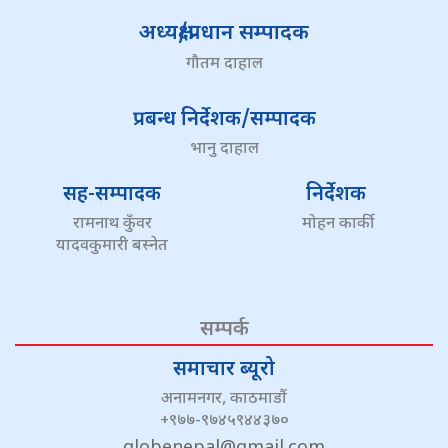
अध्यक्ष/प्रधान सम्पादक
गौतम दाहाल
प्रबन्ध निर्देशक/सम्पादक
भानु दाहाल
सह-सम्पादक
निर्देशक
रामनाथ कुँवर
मोहन कार्की
यादवकुमारी बस्नेत
सम्पर्क
समाचार ब्यूरो
अनामनगर, काठमाडौं
+९७७-९७४५९४४३७०