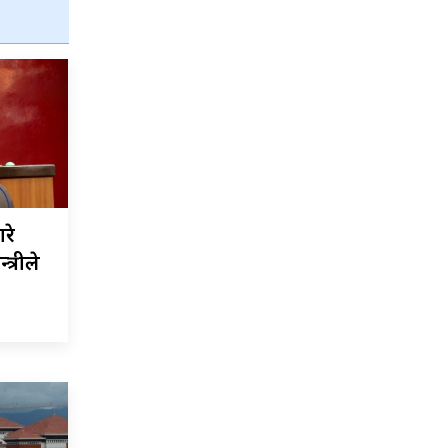
ारे
्रीले