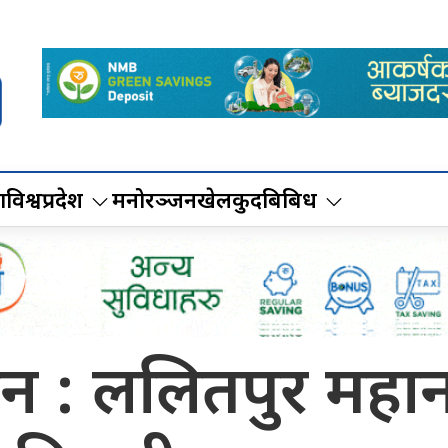
ा
विश्व
प्रदेश
मनोरञ्जन
खेलकुद
बिबिध
वेशन : ललितपुर म