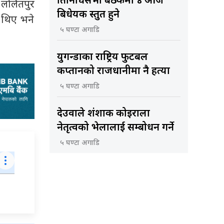
प्रतिनिधिसभा बैठकमा ४ आज
ो ललितपुर
बिधेयक प्रस्तुत हुने
 थिए भने
५ घण्टा अगाडि
युगन्डाका राष्ट्रिय फुटबल
कप्तानको राजधानीमा नै हत्या
५ घण्टा अगाडि
देउवाले शंशाक कोइराला
नेतृत्वको भेलालाई सम्बोधन गर्ने
५ घण्टा अगाडि