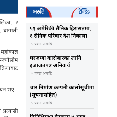
भर्खरै
ट्रेन्डिङ
ालिका, २
५१ अमेरिकी सैनिक हिरासतमा,
 बाग्मती
६ सैनिक परिवार देश निकाला
५ घण्टा अगाडि
 महांकाल
घरजग्गा कारोबारका लागि
्ज्योसोम
इजाजतपत्र अनिवार्य
्रियाबाट
५ घण्टा अगाडि
चार निर्माण कम्पनी कालोसूचीमा
चयन भए ।
(सूचनासहित)
५ घण्टा अगाडि
्रत्यासी