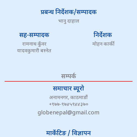
प्रबन्ध निर्देशक/सम्पादक
भानु दाहाल
सह-सम्पादक
निर्देशक
रामनाथ कुँवर
मोहन कार्की
यादवकुमारी बस्नेत
सम्पर्क
समाचार ब्यूरो
अनामनगर, काठमाडौं
+९७७-९७४५९४४३७०
globenepal@gmail.com
मार्केटिङ / विज्ञापन