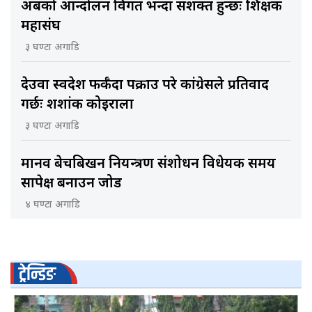
अबको आन्दोलन विगत भन्दा सशक्त हुन्छः शिक्षक
महासंघ
३ घण्टा अगाडि
देउवा स्वदेश फर्कँदा पक्राउ परे कांग्रेसले प्रतिवाद
गर्छः शशांक कोइराला
३ घण्टा अगाडि
मानव बेचबिखन नियन्त्रण संशोधन विधेयक समय
सापेक्ष बनाउन जोड
४ घण्टा अगाडि
ट्रेन्डिङ