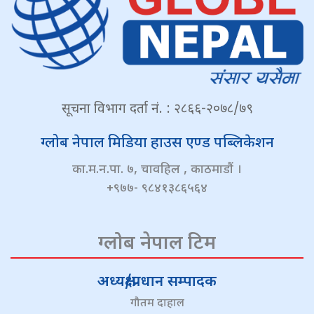
सूचना विभाग दर्ता नं. : २८६६-२०७८/७९
ग्लोब नेपाल मिडिया हाउस एण्ड पब्लिकेशन
का.म.न.पा. ७, चावहिल , काठमाडौं ।
+९७७- ९८४१३८६५६४
ग्लोब नेपाल टिम
अध्यक्ष/प्रधान सम्पादक
गौतम दाहाल