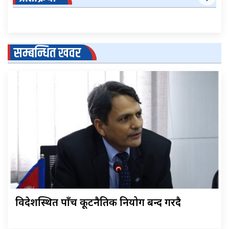
सम्बन्धित खवर
विदेशस्थित पाँच कूटनैतिक नियोग बन्द गरिँदै