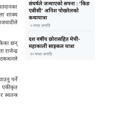
संघर्षले जन्माएको सपना : ‘किङ
 मतदानका
एबीसी’ अनिश पोखरेलको
ेला शाक्य
कथायात्रा
ाजवादीले
५ घण्टा अगाडि
दश वर्षीय छोरासहित मेची-
केका छन्
महाकाली साइकल यात्रा
राजेन्द्र
१० घण्टा अगाडि
ठबन्धनले
नु पर्ने
र एकीकृत
्वतन्त्र