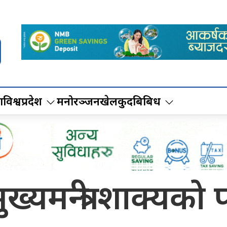
ा
विश्व
प्रदेश
मनोरञ्जन
खेलकुद
बिबिध
मन्त्री शाक्यकाे प