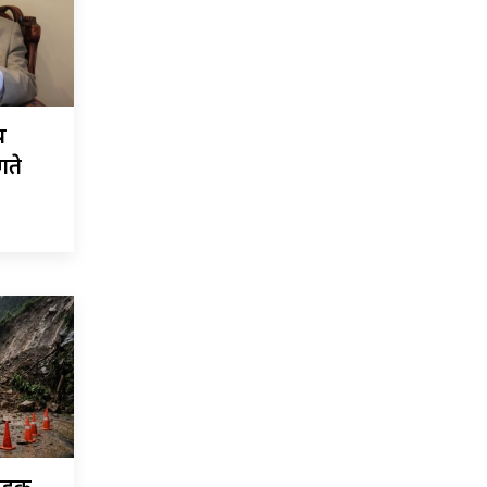
य
गते