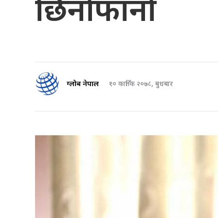
छिनाेफानाे
ग्लोब नेपाल
१० कार्तिक २०७८, बुधबार