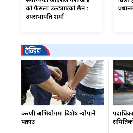
सर्वोच्चको आदेशले वैशाख ४
ढिला ह
को फैसला उल्ट्याएको छैन :
प्रधानम
उपसभापति शर्मा
ट्रेन्डिङ
करणी अभियोगमा बिशेष न्यौपाने
पदाधिकारी
पक्राउ
समितिकाे 