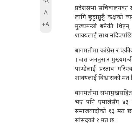
-A
प्रदेशसभा सचिवालयका सच
A
लागि छुट्टाछुट्टै कक्ष
+A
मुख्यमन्त्री बनेकी थ
शाक्यलाई साथ नदिएपछि उ
बागमतीमा कांग्रेस र ए
। जस अननुसार मुख्यमन्त्
पाण्डेलाई प्रस्ताव गर
शाक्यलाई विश्वासको मत द
बागमतीमा सभामुखसहित १०
भए पनि एमालेसँग ४३ म
समाजवादीको १३ मत छ । 
सांसदको १ मत छ ।