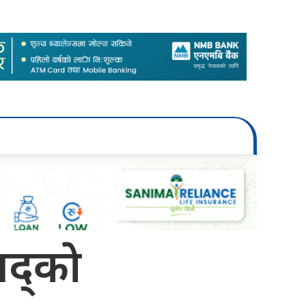
द्काे