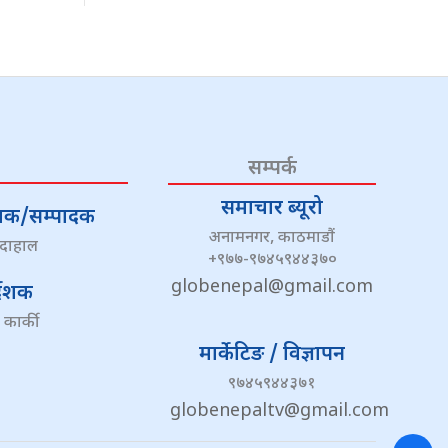
सम्पर्क
समाचार ब्यूरो
्देशक/सम्पादक
अनामनगर, काठमाडौं
 दाहाल
+९७७-९७४५९४४३७०
globenepal@gmail.com
्देशक
 कार्की
मार्केटिङ / विज्ञापन
९७४५९४४३७१
globenepaltv@gmail.com