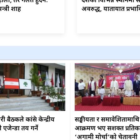
ोला, तर गलत हुँदैन:
देशका विभिन्न स्थानमा
न्त्री शाह
अवरुद्ध, यातायात प्रभा
 बैठकले कांग्रेस केन्द्रीय
सङ्घीयता र समावेशितामाथि
एजेन्डा तय गर्ने
आक्रमण भए सशक्त प्रतिकार
‘अग्रगामी मोर्चा’को चेतावनी