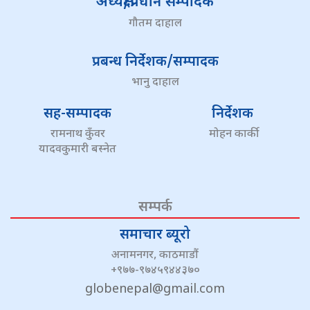
अध्यक्ष/प्रधान सम्पादक
गौतम दाहाल
प्रबन्ध निर्देशक/सम्पादक
भानु दाहाल
सह-सम्पादक
निर्देशक
रामनाथ कुँवर
मोहन कार्की
यादवकुमारी बस्नेत
सम्पर्क
समाचार ब्यूरो
अनामनगर, काठमाडौं
+९७७-९७४५९४४३७०
globenepal@gmail.com