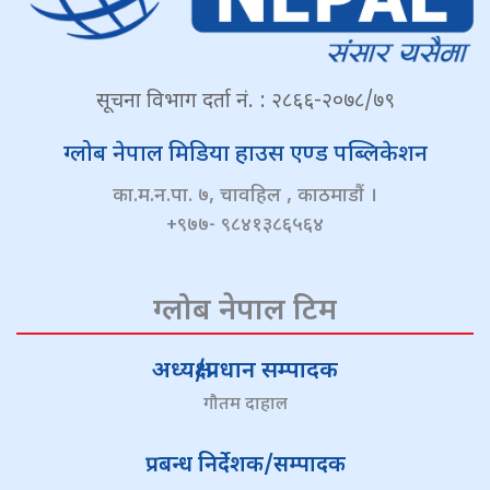
सूचना विभाग दर्ता नं. : २८६६-२०७८/७९
ग्लोब नेपाल मिडिया हाउस एण्ड पब्लिकेशन
का.म.न.पा. ७, चावहिल , काठमाडौं ।
+९७७- ९८४१३८६५६४
ग्लोब नेपाल टिम
अध्यक्ष/प्रधान सम्पादक
गौतम दाहाल
प्रबन्ध निर्देशक/सम्पादक