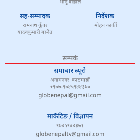
भानु दाहाल
सह-सम्पादक
निर्देशक
रामनाथ कुँवर
मोहन कार्की
यादवकुमारी बस्नेत
सम्पर्क
समाचार ब्यूरो
अनामनगर, काठमाडौं
+९७७-९७४५९४४३७०
globenepal@gmail.com
मार्केटिङ / विज्ञापन
९७४५९४४३७१
globenepaltv@gmail.com