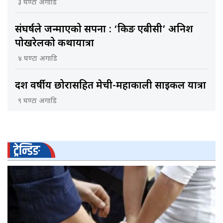
३ घण्टा अगाडि
संघर्षले जन्माएको सपना : ‘किङ एबीसी’ अनिश
पोखरेलको कथायात्रा
४ घण्टा अगाडि
दश वर्षीय छोरासहित मेची-महाकाली साइकल यात्रा
९ घण्टा अगाडि
ट्रेन्डिङ