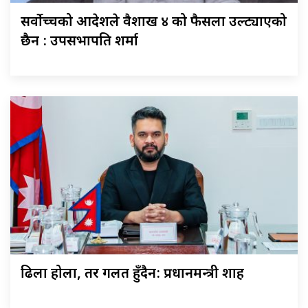
सर्वोच्चको आदेशले वैशाख ४ को फैसला उल्ट्याएको
छैन : उपसभापति शर्मा
ढिला होला, तर गलत हुँदैन: प्रधानमन्त्री शाह