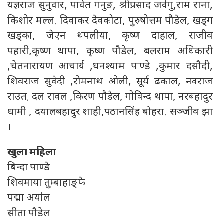
यज्ञराज सुनुवार, पार्वत गनुङ, श्रीप्रसाद जवेगु,राम राना,
किशोर मल्ल, दिवाकर देवकोटा, पुरुषोत्तम पौडेल, खड्ग
खड्का, जेएन थपलीया, कृष्ण दाहाल, राजीव
पहारी,कृष्ण थापा, कृष्ण पौडेल, बलराम अधिकारी
,चेतनारायण आचार्य ,घनश्याम पाण्डे ,कुमार दसौदी,
शिवराज सुवेदी ,रोमनाथ ओली, सूर्य ढकाल, नवराज
राउत, दल रावल ,किरण पौडेल, गोविन्द थापा, नरबहादुर
धामी , दयालबहादुर शाही,पठानसिंह बोहरा, सञ्जीव झा
।
खुला महिला
बिन्दा पाण्डे
शिवमाया तुम्बाहाङ्फे
पद्मा अर्याल
सीता पौडेल