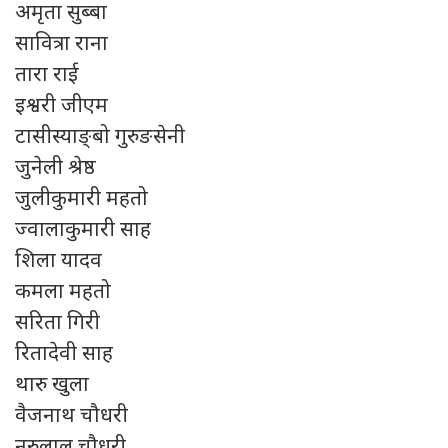
अमृता सुब्बा
सावित्रा राना
तारा राई
इश्वरी जीएम
टासीस्याङ्बो गुरुङसेनी
जुनेली श्रेष्ठ
जुलीकुमारी महतो
ज्वालाकुमारी साह
शिला यादव
कमला महतो
सरिता गिरी
रितादेवी साह
थारु खुला
वैजनाथ चौधरी
नरुलाल चौधरी