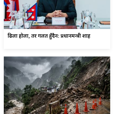
ढिला होला, तर गलत हुँदैन: प्रधानमन्त्री शाह