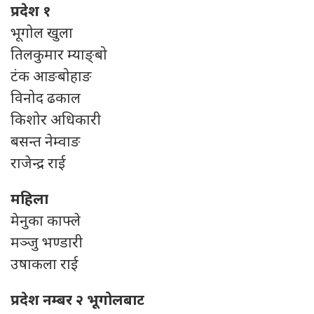
प्रदेश १
भूगोल खुला
तिलकुमार म्याङ्बो
टंक आङबोहाङ
विनोद ढकाल
किशोर अधिकारी
बसन्त नेम्वाङ
राजेन्द्र राई
महिला
मेनुका काफ्ले
मञ्जु भण्डारी
उषाकला राई
प्रदेश नम्बर २ भूगोलबाट