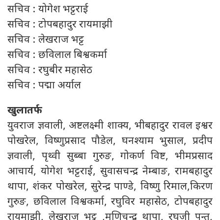
सचिव : योगेश भट्टराई
सचिव : टोपबहादुर रायमाझी
सचिव : लेखराज भट्ट
सचिव : छविलाल बिश्वकर्मा
सचिव : रघुबीर महासेठ
सचिव : पद्मा अर्याल
खुलातर्फ
युवराज ज्ञवाली, अष्टलक्ष्मी शाक्य, भीबहादुर रावल इश्वर
पोखरेल, विष्णुप्रसाद पौडेल, घनश्याम भुसाल, प्रदीप
ज्ञवाली, पृथ्वी सुब्बा गुरुङ, गोकर्ण विष्ट, भीमप्रसाद
आचार्य, योगेश भट्टराई, सुवासचन्द्र नेम्बाङ, रामबहादुर
थापा, शंकर पोखरेल, सुरेन्द्र पाण्डे, विष्णु रिमाल,किरण
गुरुङ, छविलाल विश्वकर्मा, रघुविर महासेठ, टोपबहादुर
रायमाझी, लेखराज भट्ट ,मणिचन्द्र थापा, रघुजी पन्त,