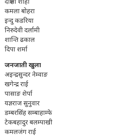
दक्षिणा शाही
कमला बोहरा
इन्दु कडरिया
निरुदेवी दर्लामी
शान्ति ढकाल
दिपा शर्मा
जनजाती खुला
अइन्द्रसुन्दर नेम्वाङ
खगेन्द्र राई
पासाङ शेर्पा
यज्ञराज सुनुवार
डम्बरसिंह सम्बाहाम्फे
टेकबहादुर बलम्पाखी
कमलजंग राई