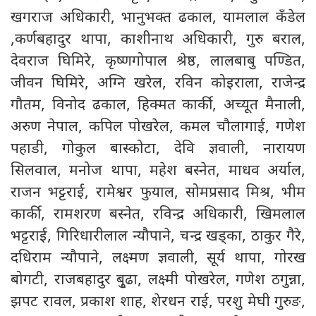
खगराज अधिकारी, भानुभक्त ढकाल, यामलाल कँडेल
,कर्णबहादुर थापा, काशीनाथ अधिकारी, गुरु बराल,
देवराज घिमिरे, कृष्णगोपाल श्रेष्ठ, लालबाबु पण्डित,
जीवन घिमिरे, अग्नि खरेल, रविन कोइराला, राजेन्द्र
गौतम, विनोद ढकाल, हिक्मत कार्की, अच्यूत मैनाली,
अरुण नेपाल, कपिल पोखरेल, कमल चौलागाई, गणेश
पहाडी, गोकुल बास्कोटा, देवि ज्ञवाली, नारायण
सिलवाल, मनोज थापा, महेश बस्नेत, माधव अर्याल,
राजन भट्टराई, रामेश्वर फुयाल, सोमप्रसाद मिश्र, भीम
कार्की, रामशरण बस्नेत, रविन्द्र अधिकारी, खिमलाल
भट्टराई, गिरिधारीलाल न्यौपाने, चन्द्र खड्का, ठाकुर गैरे,
दधिराम न्यौपाने, लक्ष्मण ज्ञवाली, सूर्य थापा, गोरख
बोगटी, राजबहादुर बुृढा, लक्ष्मी पोखरेल, गणेश ठगुन्ना,
झपट रावल, प्रकाश शाह, शेरधन राई, परशु मेघी गुरुङ,