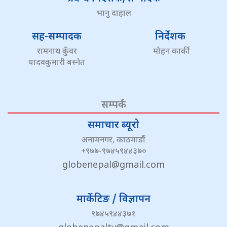
भानु दाहाल
सह-सम्पादक
निर्देशक
रामनाथ कुँवर
मोहन कार्की
यादवकुमारी बस्नेत
सम्पर्क
समाचार ब्यूरो
अनामनगर, काठमाडौं
+९७७-९७४५९४४३७०
globenepal@gmail.com
मार्केटिङ / विज्ञापन
९७४५९४४३७१