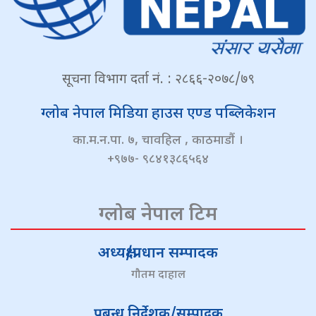
सूचना विभाग दर्ता नं. : २८६६-२०७८/७९
ग्लोब नेपाल मिडिया हाउस एण्ड पब्लिकेशन
का.म.न.पा. ७, चावहिल , काठमाडौं ।
+९७७- ९८४१३८६५६४
ग्लोब नेपाल टिम
अध्यक्ष/प्रधान सम्पादक
गौतम दाहाल
प्रबन्ध निर्देशक/सम्पादक