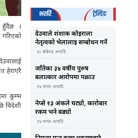
भर्खरै
ट्रेन्डिङ
हुँदैछ ।
देउवाले शंशाक कोइराला
ण गरिएको
नेतृत्वको भेलालाई सम्बोधन गर्ने
१८ सेकेण्ड अगाडि
 देउवालाई
जाँतेका ३४ वर्षीय पुरुष
त हेराएरै
बलात्कार आरोपमा पक्राउ
१४ घण्टा अगाडि
रमा कुम्भ
नेप्से १३ अंकले घट्यो, कारोबार
छि विदेशी
रकम भने बढ्यो
१४ घण्टा अगाडि