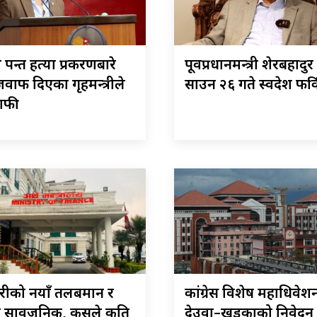
ा पन्त हत्या प्रकरणबारे
पूर्वप्रधानमन्त्री शेरबहादु
वाफ दिएका गृहमन्त्रीले
साउन २६ गते स्वदेश फर्कि
माफी
ारीको नयाँ तलबमान र
कांग्रेस विशेष महाधिवेशन 
ा सार्वजनिक, कसले कति
देउवा–खड्काको निवेदन