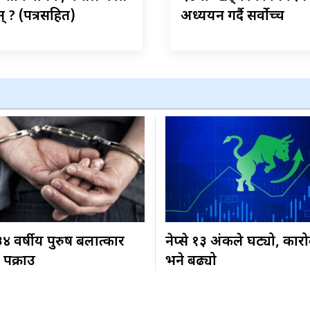
् ? (पत्रसहित)
अध्ययन गर्दै सर्वोच्च
३४ वर्षीय पुरुष बलात्कार
नेप्से १३ अंकले घट्यो, का
पक्राउ
भने बढ्यो