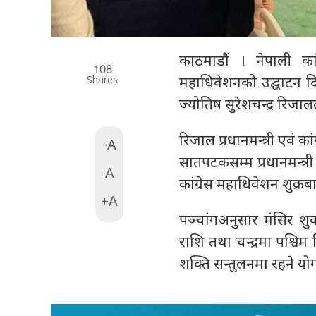
काठमाडौं । नेपाली कां
108
Shares
महाधिवेशनको उद्घाटन दि
ज्योतिष सुरेशचन्द्र रिज
रिजाल प्रधानमन्त्री एवं क
-A
सातपटकसम्म प्रधानमन्त्र
A
कांग्रेस महाधिवेशन शुक्
+A
पञ्चांगअनुसार मंसिर शुक्
राशि तथा चन्द्रमा पश्च
शक्ति सन्तुलनमा रहने यो