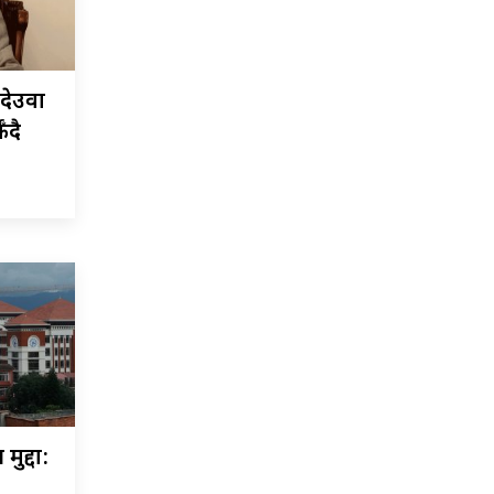
र देउवा
ँदै
मुद्दा: