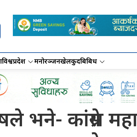
ा
विश्व
प्रदेश
मनोरञ्जन
खेलकुद
बिबिध
षले भने- कांग्रेस 