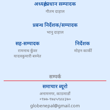
अध्यक्ष/प्रधान सम्पादक
गौतम दाहाल
प्रबन्ध निर्देशक/सम्पादक
भानु दाहाल
सह-सम्पादक
निर्देशक
रामनाथ कुँवर
मोहन कार्की
यादवकुमारी बस्नेत
सम्पर्क
समाचार ब्यूरो
अनामनगर, काठमाडौं
+९७७-९७४५९४४३७०
globenepal@gmail.com