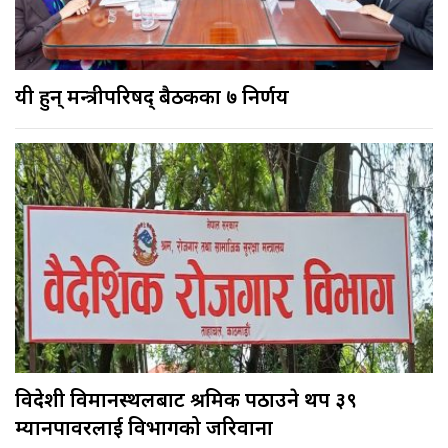
यी हुन् मन्त्रीपरिषद् बैठकका ७ निर्णय
विदेशी विमानस्थलबाट श्रमिक पठाउने थप ३९
म्यानपावरलाई विभागको जरिवाना