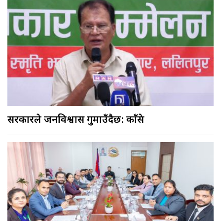
सरकारले जनविश्वास गुमाउँदैछ: काँग्रेस