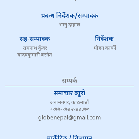
प्रबन्ध निर्देशक/सम्पादक
भानु दाहाल
सह-सम्पादक
निर्देशक
रामनाथ कुँवर
मोहन कार्की
यादवकुमारी बस्नेत
सम्पर्क
समाचार ब्यूरो
अनामनगर, काठमाडौं
+९७७-९७४५९४४३७०
globenepal@gmail.com
मार्केटिङ / विज्ञापन