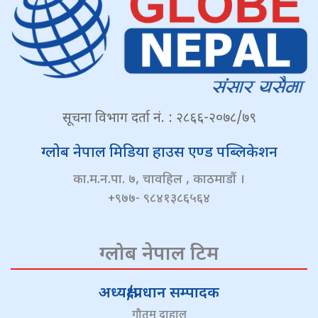
सूचना विभाग दर्ता नं. : २८६६-२०७८/७९
ग्लोब नेपाल मिडिया हाउस एण्ड पब्लिकेशन
का.म.न.पा. ७, चावहिल , काठमाडौं ।
+९७७- ९८४१३८६५६४
ग्लोब नेपाल टिम
अध्यक्ष/प्रधान सम्पादक
गौतम दाहाल