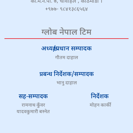
का.म.न.पा. ७, चावहिल , काठमाडौं ।
+९७७- ९८४१३८६५६४
ग्लोब नेपाल टिम
अध्यक्ष/प्रधान सम्पादक
गौतम दाहाल
प्रबन्ध निर्देशक/सम्पादक
भानु दाहाल
सह-सम्पादक
निर्देशक
रामनाथ कुँवर
मोहन कार्की
यादवकुमारी बस्नेत