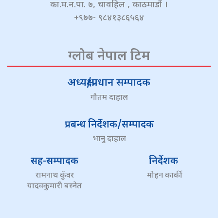
का.म.न.पा. ७, चावहिल , काठमाडौं ।
+९७७- ९८४१३८६५६४
ग्लोब नेपाल टिम
अध्यक्ष/प्रधान सम्पादक
गौतम दाहाल
प्रबन्ध निर्देशक/सम्पादक
भानु दाहाल
सह-सम्पादक
निर्देशक
रामनाथ कुँवर
मोहन कार्की
यादवकुमारी बस्नेत