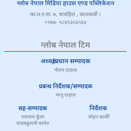
ग्लोब नेपाल मिडिया हाउस एण्ड पब्लिकेशन
का.म.न.पा. ७, चावहिल , काठमाडौं ।
+९७७- ९८४१३८६५६४
ग्लोब नेपाल टिम
अध्यक्ष/प्रधान सम्पादक
गौतम दाहाल
प्रबन्ध निर्देशक/सम्पादक
भानु दाहाल
सह-सम्पादक
निर्देशक
रामनाथ कुँवर
मोहन कार्की
यादवकुमारी बस्नेत