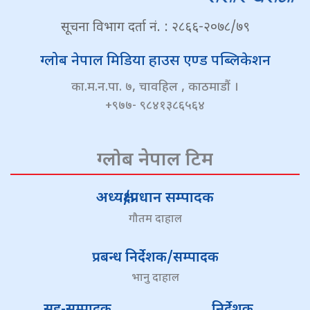
सूचना विभाग दर्ता नं. : २८६६-२०७८/७९
ग्लोब नेपाल मिडिया हाउस एण्ड पब्लिकेशन
का.म.न.पा. ७, चावहिल , काठमाडौं ।
+९७७- ९८४१३८६५६४
ग्लोब नेपाल टिम
अध्यक्ष/प्रधान सम्पादक
गौतम दाहाल
प्रबन्ध निर्देशक/सम्पादक
भानु दाहाल
सह-सम्पादक
निर्देशक