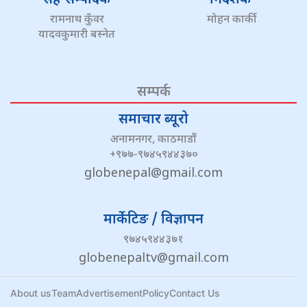
रामनाथ कुँवर
मोहन कार्की
यादवकुमारी बस्नेत
सम्पर्क
समाचार ब्यूरो
अनामनगर, काठमाडौं
+९७७-९७४५९४४३७०
globenepal@gmail.com
मार्केटिङ / विज्ञापन
९७४५९४४३७१
globenepaltv@gmail.com
About us
Team
Advertisement
Policy
Contact Us