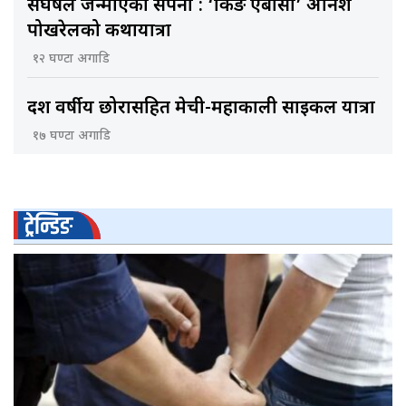
संघर्षले जन्माएको सपना : ‘किङ एबीसी’ अनिश
पोखरेलको कथायात्रा
१२ घण्टा अगाडि
दश वर्षीय छोरासहित मेची-महाकाली साइकल यात्रा
१७ घण्टा अगाडि
ट्रेन्डिङ