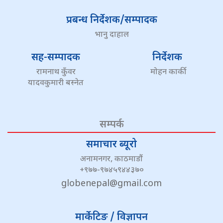
प्रबन्ध निर्देशक/सम्पादक
भानु दाहाल
सह-सम्पादक
निर्देशक
रामनाथ कुँवर
मोहन कार्की
यादवकुमारी बस्नेत
सम्पर्क
समाचार ब्यूरो
अनामनगर, काठमाडौं
+९७७-९७४५९४४३७०
globenepal@gmail.com
मार्केटिङ / विज्ञापन