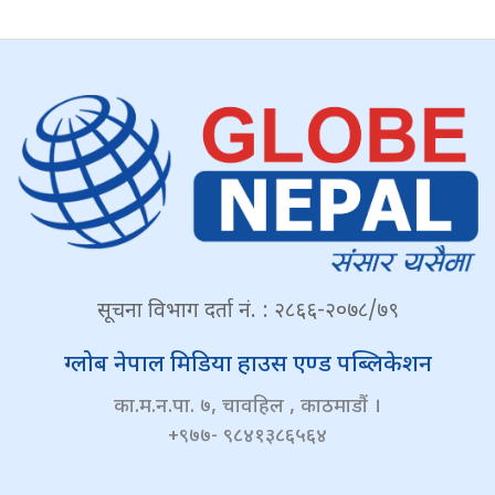
सूचना विभाग दर्ता नं. : २८६६-२०७८/७९
ग्लोब नेपाल मिडिया हाउस एण्ड पब्लिकेशन
का.म.न.पा. ७, चावहिल , काठमाडौं ।
+९७७- ९८४१३८६५६४