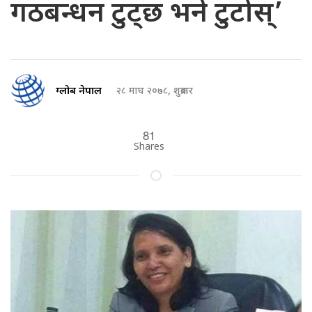
गठबन्धन टुट्छ भने टुटोस्’
ग्लोब नेपाल
२८ माघ २०७८, शुक्रबार
81
Shares