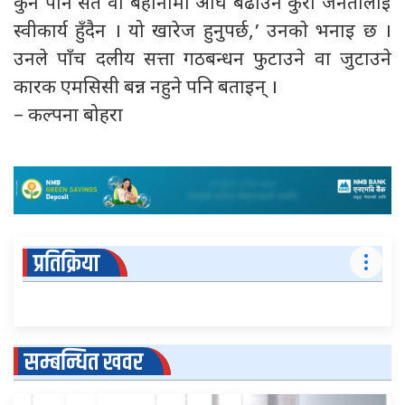
कुनै पनि सर्त वा बहानामा अघि बढाउने कुरा जनतालाई
स्वीकार्य हुँदैन । यो खारेज हुनुपर्छ,’ उनकाे भनाइ छ ।
उनले पाँच दलीय सत्ता गठबन्धन फुटाउने वा जुटाउने
कारक एमसिसी बन्न नहुने पनि बताइन् ।
– कल्पना बोहरा
प्रतिक्रिया
सम्बन्धित खवर