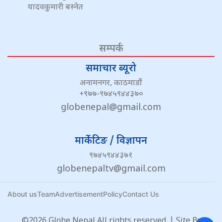
यादवकुमारी बस्नेत
सम्पर्क
समाचार ब्यूरो
अनामनगर, काठमाडौं
+९७७-९७४५९४४३७०
globenepal@gmail.com
मार्केटिङ / विज्ञापन
९७४५९४४३७१
globenepaltv@gmail.com
About us
Team
Advertisement
Policy
Contact Us
©2026 Globe Nepal All rights reserved. | Site By :