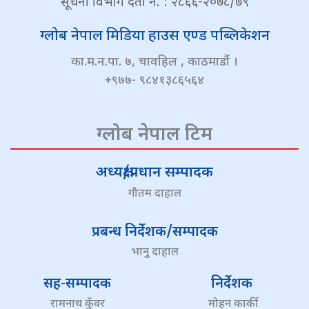
सूचना विभाग दर्ता नं. : २८६६-२०७८/७९
ग्लोब नेपाल मिडिया हाउस एण्ड पब्लिकेशन
का.म.न.पा. ७, चावहिल , काठमाडौं ।
+९७७- ९८४१३८६५६४
ग्लोब नेपाल टिम
अध्यक्ष/प्रधान सम्पादक
गौतम दाहाल
प्रबन्ध निर्देशक/सम्पादक
भानु दाहाल
सह-सम्पादक
निर्देशक
रामनाथ कुँवर
मोहन कार्की